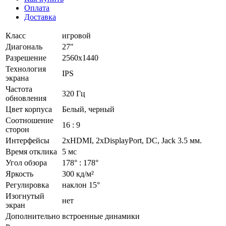
Оплата
Доставка
Класс
игровой
Диагональ
27"
Разрешение
2560x1440
Технология
IPS
экрана
Частота
320 Гц
обновления
Цвет корпуса
Белый, черный
Соотношение
16 : 9
сторон
Интерфейсы
2хHDMI, 2хDisplayPort, DC, Jack 3.5 мм.
Время отклика
5 мс
Угол обзора
178° : 178°
Яркость
300 кд/м²
Регулировка
наклон 15°
Изогнутый
нет
экран
Дополнительно
встроенные динамики