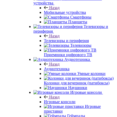
устройства
Назад
Мобильные устройства
Смартфоны
Планшеты
Телевизоры и
периферия
Назад
Телевизоры и периферия
Телевизоры
Приемники цифрового ТВ
Аудиотехника
Назад
Аудиотехника
Умные колонки
Колонки для вечеринок (патибоксы)
Наушники
Игровые консоли
Назад
Игровые консоли
Игровые
приставки
Геймпады