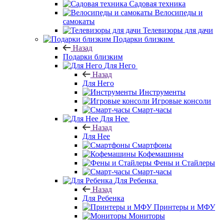
Садовая техника
Велосипеды и
самокаты
Телевизоры для дачи
Подарки близким
Назад
Подарки близким
Для Него
Назад
Для Него
Инструменты
Игровые консоли
Смарт-часы
Для Нее
Назад
Для Нее
Смартфоны
Кофемашины
Фены и Стайлеры
Смарт-часы
Для Ребенка
Назад
Для Ребенка
Принтеры и МФУ
Мониторы