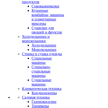
продуктов
Соковыжималки
Кухонные
комбайны, машины
и планетарные
миксеры
Сушилки для
овощей и фруктов
Холодильники и
морозильники
Холодильники
Морозильники
Стирка и сушка одежды
Стиральные
машины
Стирально-
сушильные
машины
Сушильные
машины
Климатическая техника
Кондиционеры
Садовая техника
Газонокосилки
Триммеры