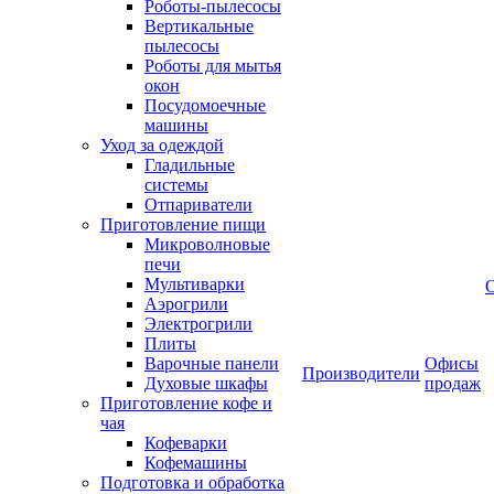
Роботы-пылесосы
Вертикальные
пылесосы
Роботы для мытья
окон
Посудомоечные
машины
Уход за одеждой
Гладильные
системы
Отпариватели
Приготовление пищи
Микроволновые
печи
Мультиварки
Аэрогрили
Электрогрили
Плиты
Варочные панели
Офисы
Производители
Духовые шкафы
продаж
Приготовление кофе и
чая
Кофеварки
Кофемашины
Подготовка и обработка