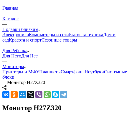
Главная
—
Каталог
—
Подарки близким
Электроника
Компьютеры и сети
Бытовая техника
Дом и
сад
Красота и спорт
Сезонные товары
—
Для Ребенка
Для Него
Для Нее
—
Мониторы
Принтеры и МФУ
Планшеты
Смартфоны
Ноутбуки
Системные
блоки
—
Монитор H27Z320
Монитор H27Z320