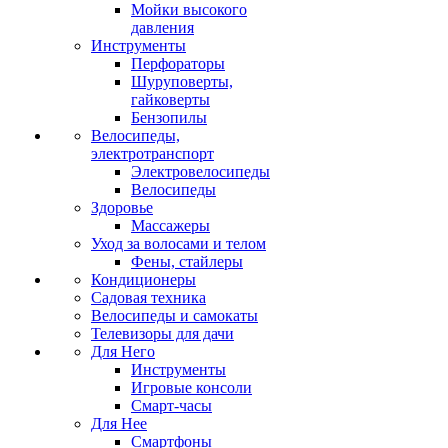
Мойки высокого
давления
Инструменты
Перфораторы
Шуруповерты,
гайковерты
Бензопилы
Велосипеды,
электротранспорт
Электровелосипеды
Велосипеды
Здоровье
Массажеры
Уход за волосами и телом
Фены, стайлеры
Кондиционеры
Садовая техника
Велосипеды и самокаты
Телевизоры для дачи
Для Него
Инструменты
Игровые консоли
Смарт-часы
Для Нее
Смартфоны