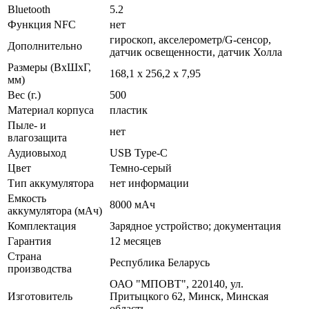
Bluetooth
5.2
Функция NFC
нет
гироскоп, акселерометр/G-сенсор,
Дополнительно
датчик освещенности, датчик Холла
Размеры (ВxШxГ,
168,1 х 256,2 х 7,95
мм)
Вес (г.)
500
Материал корпуса
пластик
Пыле- и
нет
влагозащита
Аудиовыход
USB Type-C
Цвет
Темно-серый
Тип аккумулятора
нет информации
Емкость
8000 мАч
аккумулятора (мАч)
Комплектация
Зарядное устройство; документация
Гарантия
12 месяцев
Страна
Республика Беларусь
производства
ОАО "МПОВТ", 220140, ул.
Изготовитель
Притыцкого 62, Минск, Минская
область