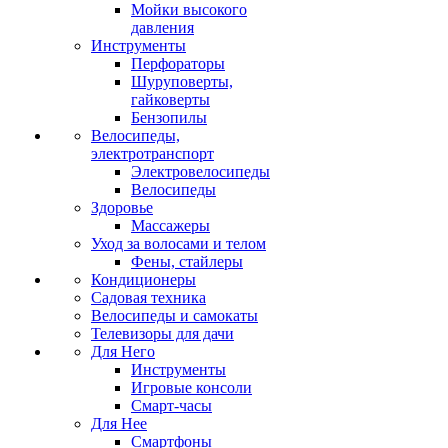
Мойки высокого
давления
Инструменты
Перфораторы
Шуруповерты,
гайковерты
Бензопилы
Велосипеды,
электротранспорт
Электровелосипеды
Велосипеды
Здоровье
Массажеры
Уход за волосами и телом
Фены, стайлеры
Кондиционеры
Садовая техника
Велосипеды и самокаты
Телевизоры для дачи
Для Него
Инструменты
Игровые консоли
Смарт-часы
Для Нее
Смартфоны