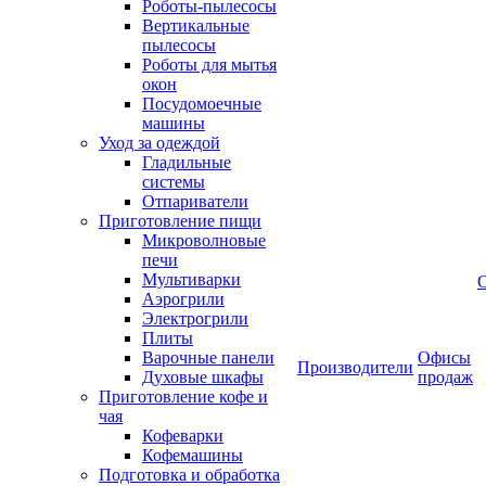
Роботы-пылесосы
Вертикальные
пылесосы
Роботы для мытья
окон
Посудомоечные
машины
Уход за одеждой
Гладильные
системы
Отпариватели
Приготовление пищи
Микроволновые
печи
Мультиварки
Аэрогрили
Электрогрили
Плиты
Варочные панели
Офисы
Производители
Духовые шкафы
продаж
Приготовление кофе и
чая
Кофеварки
Кофемашины
Подготовка и обработка