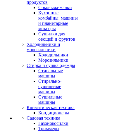
продуктов
Соковыжималки
Кухонные
комбайны, машины
и планетарные
миксеры
Сушилки для
овощей и фруктов
Холодильники и
морозильники
Холодильники
Морозильники
Стирка и сушка одежды
Стиральные
машины
Стирально-
сушильные
машины
Сушильные
машины
Климатическая техника
Кондиционеры
Садовая техника
Газонокосилки
Триммеры