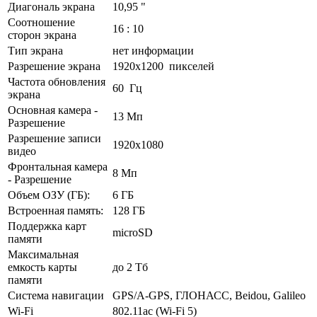
Диагональ экрана
10,95 "
Соотношение
16 : 10
сторон экрана
Тип экрана
нет информации
Разрешение экрана
1920х1200 пикселей
Частота обновления
60 Гц
экрана
Основная камера -
13 Мп
Разрешение
Разрешение записи
1920x1080
видео
Фронтальная камера
8 Мп
- Разрешение
Объем ОЗУ (ГБ):
6 ГБ
Встроенная память:
128 ГБ
Поддержка карт
microSD
памяти
Максимальная
емкость карты
до 2 Тб
памяти
Система навигации
GPS/A-GPS, ГЛОНАСС, Beidou, Galileo
Wi-Fi
802.11ac (Wi-Fi 5)