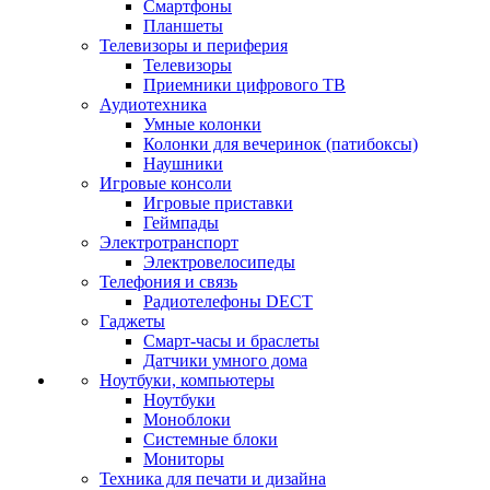
Смартфоны
Планшеты
Телевизоры и периферия
Телевизоры
Приемники цифрового ТВ
Аудиотехника
Умные колонки
Колонки для вечеринок (патибоксы)
Наушники
Игровые консоли
Игровые приставки
Геймпады
Электротранспорт
Электровелосипеды
Телефония и связь
Радиотелефоны DECT
Гаджеты
Смарт-часы и браслеты
Датчики умного дома
Ноутбуки, компьютеры
Ноутбуки
Моноблоки
Системные блоки
Мониторы
Техника для печати и дизайна