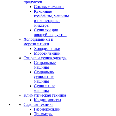
продуктов
Соковыжималки
Кухонные
комбайны, машины
и планетарные
миксеры
Сушилки для
овощей и фруктов
Холодильники и
морозильники
Холодильники
Морозильники
Стирка и сушка одежды
Стиральные
машины
Стирально-
сушильные
машины
Сушильные
машины
Климатическая техника
Кондиционеры
Садовая техника
Газонокосилки
Триммеры