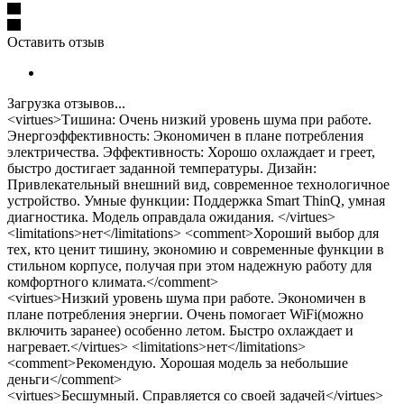
Оставить отзыв
Загрузка отзывов...
<virtues>Тишина: Очень низкий уровень шума при работе.
Энергоэффективность: Экономичен в плане потребления
электричества. Эффективность: Хорошо охлаждает и греет,
быстро достигает заданной температуры. Дизайн:
Привлекательный внешний вид, современное технологичное
устройство. Умные функции: Поддержка Smart ThinQ, умная
диагностика. Модель оправдала ожидания. </virtues>
<limitations>нет</limitations> <comment>Хороший выбор для
тех, кто ценит тишину, экономию и современные функции в
стильном корпусе, получая при этом надежную работу для
комфортного климата.</comment>
<virtues>Низкий уровень шума при работе. Экономичен в
плане потребления энергии. Очень помогает WiFi(можно
включить заранее) особенно летом. Быстро охлаждает и
нагревает.</virtues> <limitations>нет</limitations>
<comment>Рекомендую. Хорошая модель за небольшие
деньги</comment>
<virtues>Бесшумный. Справляется со своей задачей</virtues>