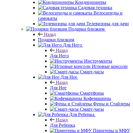
Кондиционеры
Садовая техника
Велосипеды и
самокаты
Телевизоры для дачи
Подарки близким
Назад
Подарки близким
Для Него
Назад
Для Него
Инструменты
Игровые консоли
Смарт-часы
Для Нее
Назад
Для Нее
Смартфоны
Кофемашины
Фены и Стайлеры
Смарт-часы
Для Ребенка
Назад
Для Ребенка
Принтеры и МФУ