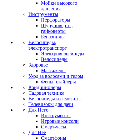
Мойки высокого
давления
Инструменты
Перфораторы
Шуруповерты,
гайковерты
Бензопилы
Велосипеды,
электротранспорт
Электровелосипеды
Велосипеды
Здоровье
Массажеры
Уход за волосами и телом
Фены, стайлеры
Кондиционеры
Садовая техника
Велосипеды и самокаты
Телевизоры для дачи
Для Него
Инструменты
Игровые консоли
Смарт-часы
Для Нее
Смартфоны