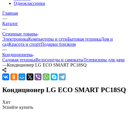
Одноклассники
Главная
—
Каталог
—
Сезонные товары
Электроника
Компьютеры и сети
Бытовая техника
Дом и
сад
Красота и спорт
Подарки близким
—
Кондиционеры
Садовая техника
Велосипеды и самокаты
Телевизоры для дачи
—
Кондиционер LG ECO SMART PC18SQ
Кондиционер LG ECO SMART PC18SQ
Хит
Успейте купить