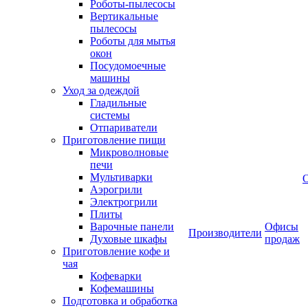
Роботы-пылесосы
Вертикальные
пылесосы
Роботы для мытья
окон
Посудомоечные
машины
Уход за одеждой
Гладильные
системы
Отпариватели
Приготовление пищи
Микроволновые
печи
Мультиварки
Аэрогрили
Электрогрили
Плиты
Варочные панели
Офисы
Производители
Духовые шкафы
продаж
Приготовление кофе и
чая
Кофеварки
Кофемашины
Подготовка и обработка