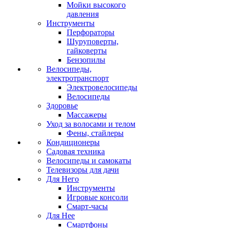
Мойки высокого
давления
Инструменты
Перфораторы
Шуруповерты,
гайковерты
Бензопилы
Велосипеды,
электротранспорт
Электровелосипеды
Велосипеды
Здоровье
Массажеры
Уход за волосами и телом
Фены, стайлеры
Кондиционеры
Садовая техника
Велосипеды и самокаты
Телевизоры для дачи
Для Него
Инструменты
Игровые консоли
Смарт-часы
Для Нее
Смартфоны