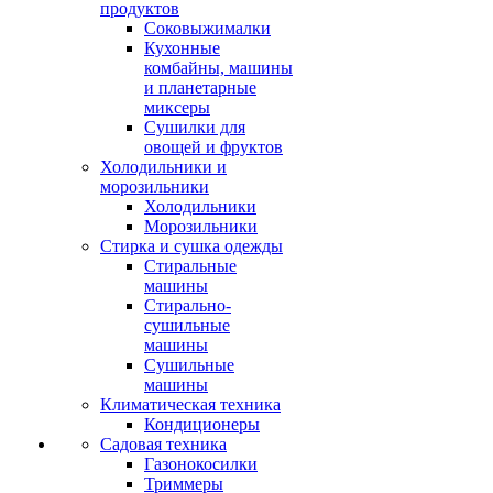
продуктов
Соковыжималки
Кухонные
комбайны, машины
и планетарные
миксеры
Сушилки для
овощей и фруктов
Холодильники и
морозильники
Холодильники
Морозильники
Стирка и сушка одежды
Стиральные
машины
Стирально-
сушильные
машины
Сушильные
машины
Климатическая техника
Кондиционеры
Садовая техника
Газонокосилки
Триммеры