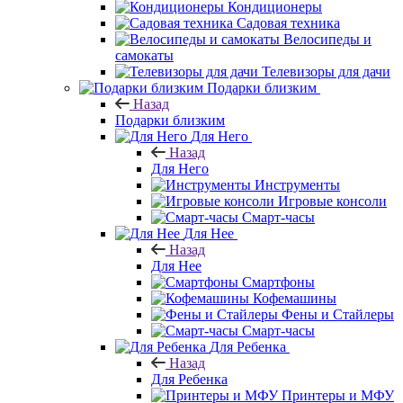
Кондиционеры
Садовая техника
Велосипеды и
самокаты
Телевизоры для дачи
Подарки близким
Назад
Подарки близким
Для Него
Назад
Для Него
Инструменты
Игровые консоли
Смарт-часы
Для Нее
Назад
Для Нее
Смартфоны
Кофемашины
Фены и Стайлеры
Смарт-часы
Для Ребенка
Назад
Для Ребенка
Принтеры и МФУ