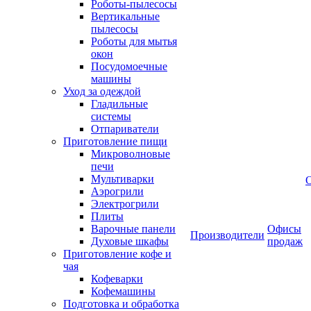
Роботы-пылесосы
Вертикальные
пылесосы
Роботы для мытья
окон
Посудомоечные
машины
Уход за одеждой
Гладильные
системы
Отпариватели
Приготовление пищи
Микроволновые
печи
Мультиварки
Аэрогрили
Электрогрили
Плиты
Варочные панели
Офисы
Производители
Духовые шкафы
продаж
Приготовление кофе и
чая
Кофеварки
Кофемашины
Подготовка и обработка