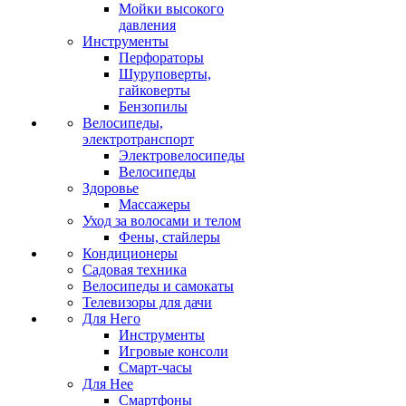
Мойки высокого
давления
Инструменты
Перфораторы
Шуруповерты,
гайковерты
Бензопилы
Велосипеды,
электротранспорт
Электровелосипеды
Велосипеды
Здоровье
Массажеры
Уход за волосами и телом
Фены, стайлеры
Кондиционеры
Садовая техника
Велосипеды и самокаты
Телевизоры для дачи
Для Него
Инструменты
Игровые консоли
Смарт-часы
Для Нее
Смартфоны