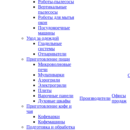
Роботы-пылесосы
Вертикальные
пылесосы
Роботы для мытья
окон
Посудомоечные
машины
Уход за одеждой
Гладильные
системы
Отпариватели
Приготовление пищи
Микроволновые
печи
Мультиварки
Аэрогрили
Электрогрили
Плиты
Варочные панели
Офисы
Производители
Духовые шкафы
продаж
Приготовление кофе и
чая
Кофеварки
Кофемашины
Подготовка и обработка