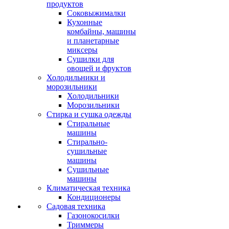
продуктов
Соковыжималки
Кухонные
комбайны, машины
и планетарные
миксеры
Сушилки для
овощей и фруктов
Холодильники и
морозильники
Холодильники
Морозильники
Стирка и сушка одежды
Стиральные
машины
Стирально-
сушильные
машины
Сушильные
машины
Климатическая техника
Кондиционеры
Садовая техника
Газонокосилки
Триммеры