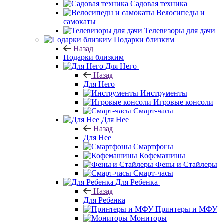
Садовая техника
Велосипеды и
самокаты
Телевизоры для дачи
Подарки близким
Назад
Подарки близким
Для Него
Назад
Для Него
Инструменты
Игровые консоли
Смарт-часы
Для Нее
Назад
Для Нее
Смартфоны
Кофемашины
Фены и Стайлеры
Смарт-часы
Для Ребенка
Назад
Для Ребенка
Принтеры и МФУ
Мониторы