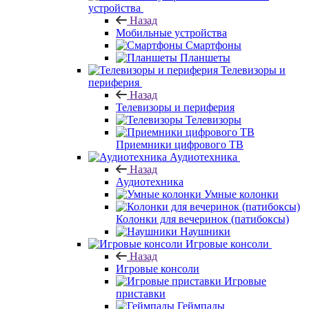
устройства
Назад
Мобильные устройства
Смартфоны
Планшеты
Телевизоры и
периферия
Назад
Телевизоры и периферия
Телевизоры
Приемники цифрового ТВ
Аудиотехника
Назад
Аудиотехника
Умные колонки
Колонки для вечеринок (патибоксы)
Наушники
Игровые консоли
Назад
Игровые консоли
Игровые
приставки
Геймпады