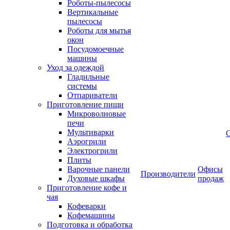
Роботы-пылесосы
Вертикальные
пылесосы
Роботы для мытья
окон
Посудомоечные
машины
Уход за одеждой
Гладильные
системы
Отпариватели
Приготовление пищи
Микроволновые
печи
Мультиварки
Аэрогрили
Электрогрили
Плиты
Варочные панели
Офисы
Производители
Духовые шкафы
продаж
Приготовление кофе и
чая
Кофеварки
Кофемашины
Подготовка и обработка