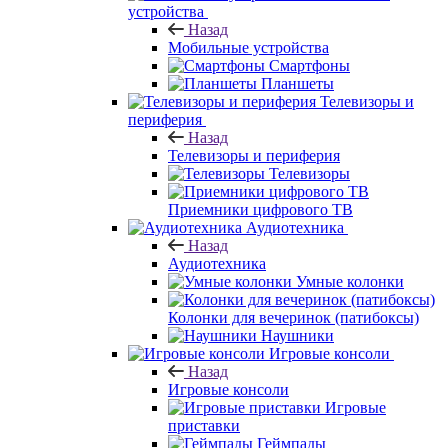
устройства
Назад
Мобильные устройства
Смартфоны
Планшеты
Телевизоры и
периферия
Назад
Телевизоры и периферия
Телевизоры
Приемники цифрового ТВ
Аудиотехника
Назад
Аудиотехника
Умные колонки
Колонки для вечеринок (патибоксы)
Наушники
Игровые консоли
Назад
Игровые консоли
Игровые
приставки
Геймпады