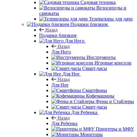
Садовая техника
Велосипеды и
самокаты
Телевизоры для дачи
Подарки близким
Назад
Подарки близким
Для Него
Назад
Для Него
Инструменты
Игровые консоли
Смарт-часы
Для Нее
Назад
Для Нее
Смартфоны
Кофемашины
Фены и Стайлеры
Смарт-часы
Для Ребенка
Назад
Для Ребенка
Принтеры и МФУ
Мониторы