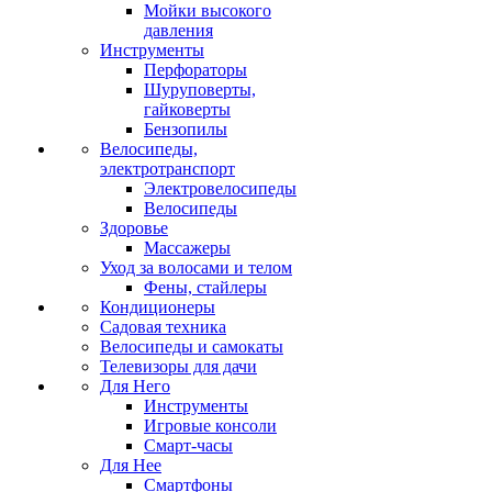
Мойки высокого
давления
Инструменты
Перфораторы
Шуруповерты,
гайковерты
Бензопилы
Велосипеды,
электротранспорт
Электровелосипеды
Велосипеды
Здоровье
Массажеры
Уход за волосами и телом
Фены, стайлеры
Кондиционеры
Садовая техника
Велосипеды и самокаты
Телевизоры для дачи
Для Него
Инструменты
Игровые консоли
Смарт-часы
Для Нее
Смартфоны