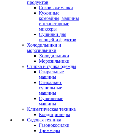
продуктов
Соковыжималки
Кухонные
комбайны, машины
и планетарные
миксеры
Сушилки для
овощей и фруктов
Холодильники и
морозильники
Холодильники
Морозильники
Стирка и сушка одежды
Стиральные
машины
Стирально-
сушильные
машины
Сушильные
машины
Климатическая техника
Кондиционеры
Садовая техника
Газонокосилки
Триммеры