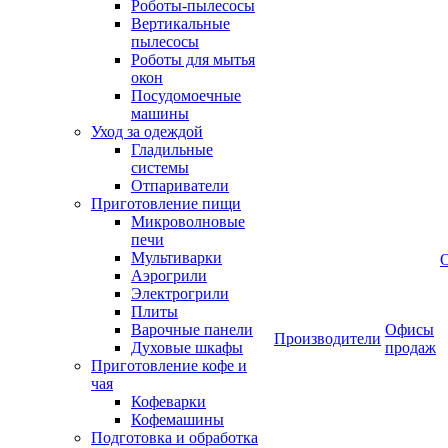
Роботы-пылесосы
Вертикальные
пылесосы
Роботы для мытья
окон
Посудомоечные
машины
Уход за одеждой
Гладильные
системы
Отпариватели
Приготовление пищи
Микроволновые
печи
Мультиварки
Аэрогрили
Электрогрили
Плиты
Варочные панели
Офисы
Производители
Духовые шкафы
продаж
Приготовление кофе и
чая
Кофеварки
Кофемашины
Подготовка и обработка