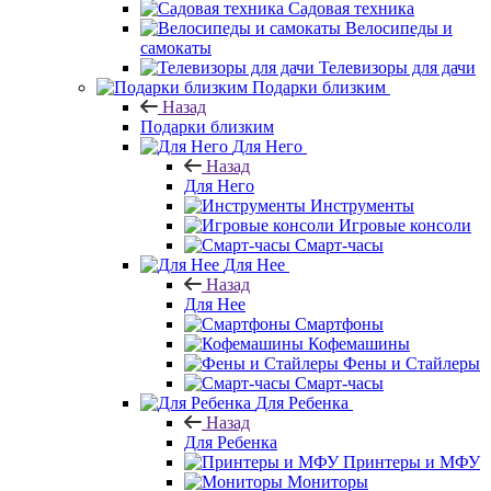
Садовая техника
Велосипеды и
самокаты
Телевизоры для дачи
Подарки близким
Назад
Подарки близким
Для Него
Назад
Для Него
Инструменты
Игровые консоли
Смарт-часы
Для Нее
Назад
Для Нее
Смартфоны
Кофемашины
Фены и Стайлеры
Смарт-часы
Для Ребенка
Назад
Для Ребенка
Принтеры и МФУ
Мониторы