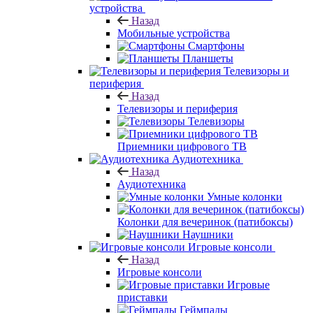
устройства
Назад
Мобильные устройства
Смартфоны
Планшеты
Телевизоры и
периферия
Назад
Телевизоры и периферия
Телевизоры
Приемники цифрового ТВ
Аудиотехника
Назад
Аудиотехника
Умные колонки
Колонки для вечеринок (патибоксы)
Наушники
Игровые консоли
Назад
Игровые консоли
Игровые
приставки
Геймпады