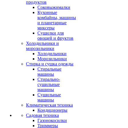
продуктов
Соковыжималки
Кухонные
комбайны, машины
и планетарные
миксеры
Сушилки для
овощей и фруктов
Холодильники и
морозильники
Холодильники
Морозильники
Стирка и сушка одежды
Стиральные
машины
Стирально-
сушильные
машины
Сушильные
машины
Климатическая техника
Кондиционеры
Садовая техника
Газонокосилки
Триммеры