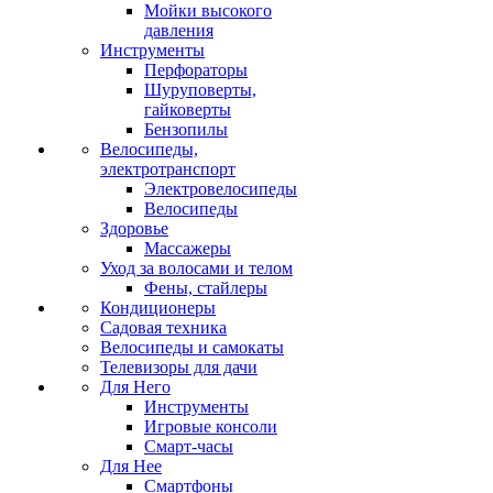
Мойки высокого
давления
Инструменты
Перфораторы
Шуруповерты,
гайковерты
Бензопилы
Велосипеды,
электротранспорт
Электровелосипеды
Велосипеды
Здоровье
Массажеры
Уход за волосами и телом
Фены, стайлеры
Кондиционеры
Садовая техника
Велосипеды и самокаты
Телевизоры для дачи
Для Него
Инструменты
Игровые консоли
Смарт-часы
Для Нее
Смартфоны