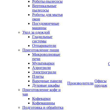
Роботы-пылесосы
Вертикальные
пылесосы
Роботы для мытья
окон
Посудомоечные
машины
Уход за одеждой
Гладильные
системы
Отпариватели
Приготовление пищи
Микроволновые
печи
Мультиварки
Аэрогрили
Электрогрили
Плиты
Варочные панели
Офисы
Производители
Духовые шкафы
продаж
Приготовление кофе и
чая
Кофеварки
Кофемашины
Подготовка и обработка