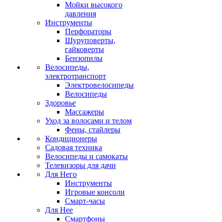
Мойки высокого
давления
Инструменты
Перфораторы
Шуруповерты,
гайковерты
Бензопилы
Велосипеды,
электротранспорт
Электровелосипеды
Велосипеды
Здоровье
Массажеры
Уход за волосами и телом
Фены, стайлеры
Кондиционеры
Садовая техника
Велосипеды и самокаты
Телевизоры для дачи
Для Него
Инструменты
Игровые консоли
Смарт-часы
Для Нее
Смартфоны