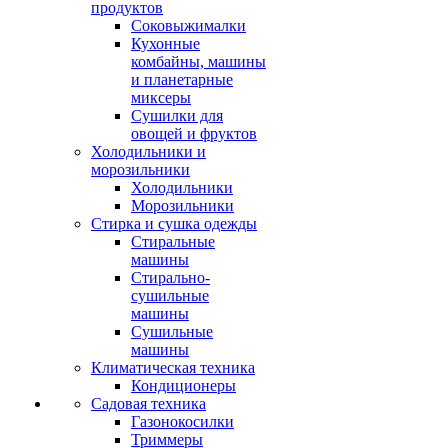
продуктов
Соковыжималки
Кухонные
комбайны, машины
и планетарные
миксеры
Сушилки для
овощей и фруктов
Холодильники и
морозильники
Холодильники
Морозильники
Стирка и сушка одежды
Стиральные
машины
Стирально-
сушильные
машины
Сушильные
машины
Климатическая техника
Кондиционеры
Садовая техника
Газонокосилки
Триммеры