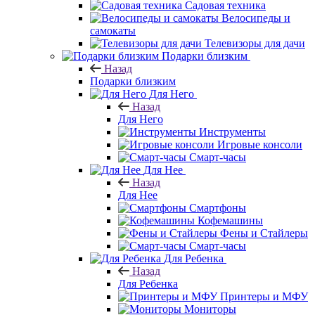
Садовая техника
Велосипеды и
самокаты
Телевизоры для дачи
Подарки близким
Назад
Подарки близким
Для Него
Назад
Для Него
Инструменты
Игровые консоли
Смарт-часы
Для Нее
Назад
Для Нее
Смартфоны
Кофемашины
Фены и Стайлеры
Смарт-часы
Для Ребенка
Назад
Для Ребенка
Принтеры и МФУ
Мониторы