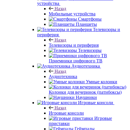
устройства
Назад
Мобильные устройства
Смартфоны
Планшеты
Телевизоры и
периферия
Назад
Телевизоры и периферия
Телевизоры
Приемники цифрового ТВ
Аудиотехника
Назад
Аудиотехника
Умные колонки
Колонки для вечеринок (патибоксы)
Наушники
Игровые консоли
Назад
Игровые консоли
Игровые
приставки
Геймпады