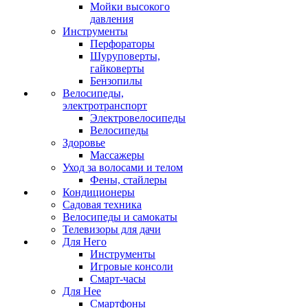
Мойки высокого
давления
Инструменты
Перфораторы
Шуруповерты,
гайковерты
Бензопилы
Велосипеды,
электротранспорт
Электровелосипеды
Велосипеды
Здоровье
Массажеры
Уход за волосами и телом
Фены, стайлеры
Кондиционеры
Садовая техника
Велосипеды и самокаты
Телевизоры для дачи
Для Него
Инструменты
Игровые консоли
Смарт-часы
Для Нее
Смартфоны