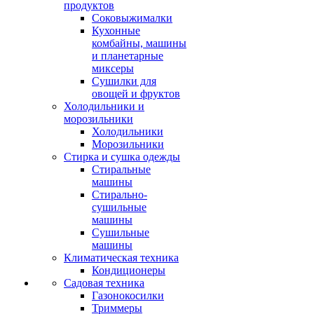
продуктов
Соковыжималки
Кухонные
комбайны, машины
и планетарные
миксеры
Сушилки для
овощей и фруктов
Холодильники и
морозильники
Холодильники
Морозильники
Стирка и сушка одежды
Стиральные
машины
Стирально-
сушильные
машины
Сушильные
машины
Климатическая техника
Кондиционеры
Садовая техника
Газонокосилки
Триммеры