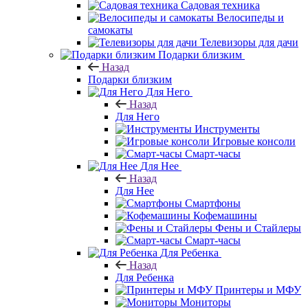
Садовая техника
Велосипеды и
самокаты
Телевизоры для дачи
Подарки близким
Назад
Подарки близким
Для Него
Назад
Для Него
Инструменты
Игровые консоли
Смарт-часы
Для Нее
Назад
Для Нее
Смартфоны
Кофемашины
Фены и Стайлеры
Смарт-часы
Для Ребенка
Назад
Для Ребенка
Принтеры и МФУ
Мониторы