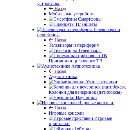
устройства
Назад
Мобильные устройства
Смартфоны
Планшеты
Телевизоры и
периферия
Назад
Телевизоры и периферия
Телевизоры
Приемники цифрового ТВ
Аудиотехника
Назад
Аудиотехника
Умные колонки
Колонки для вечеринок (патибоксы)
Наушники
Игровые консоли
Назад
Игровые консоли
Игровые
приставки
Геймпады