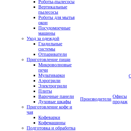
Роботы-пылесосы
Вертикальные
пылесосы
Роботы для мытья
окон
Посудомоечные
машины
Уход за одеждой
Гладильные
системы
Отпариватели
Приготовление пищи
Микроволновые
печи
Мультиварки
Аэрогрили
Электрогрили
Плиты
Варочные панели
Офисы
Производители
Духовые шкафы
продаж
Приготовление кофе и
чая
Кофеварки
Кофемашины
Подготовка и обработка