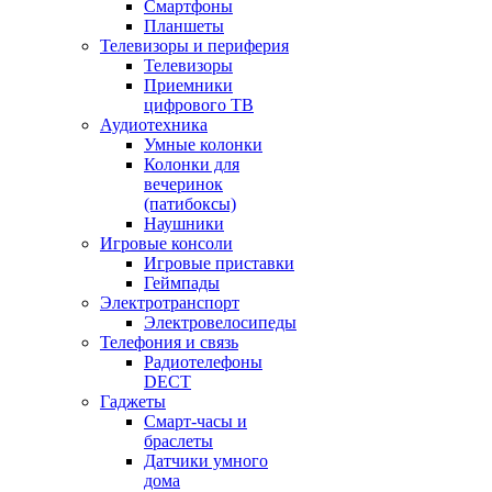
Смартфоны
Планшеты
Телевизоры и периферия
Телевизоры
Приемники
цифрового ТВ
Аудиотехника
Умные колонки
Колонки для
вечеринок
(патибоксы)
Наушники
Игровые консоли
Игровые приставки
Геймпады
Электротранспорт
Электровелосипеды
Телефония и связь
Радиотелефоны
DECT
Гаджеты
Смарт-часы и
браслеты
Датчики умного
дома