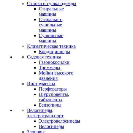
Стирка и сушка одежды
Стиральные
машины
Стирально-
сушильные
машины
Сушильные
машины
Климатическая техника
Кондиционеры
Садовая техника
Газонокосилки
Триммеры
Мойки высокого
давления
Инструменты
Перфораторы
Шуруповерты,
гайковерты
Бензопилы
Велосипеды,
электротранспорт
Электровелосипеды
Велосипеды
Здоровье