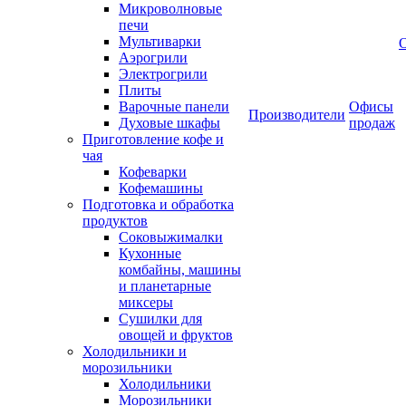
Микроволновые
печи
Мультиварки
Аэрогрили
Электрогрили
Плиты
Варочные панели
Офисы
Производители
Духовые шкафы
продаж
Приготовление кофе и
чая
Кофеварки
Кофемашины
Подготовка и обработка
продуктов
Соковыжималки
Кухонные
комбайны, машины
и планетарные
миксеры
Сушилки для
овощей и фруктов
Холодильники и
морозильники
Холодильники
Морозильники