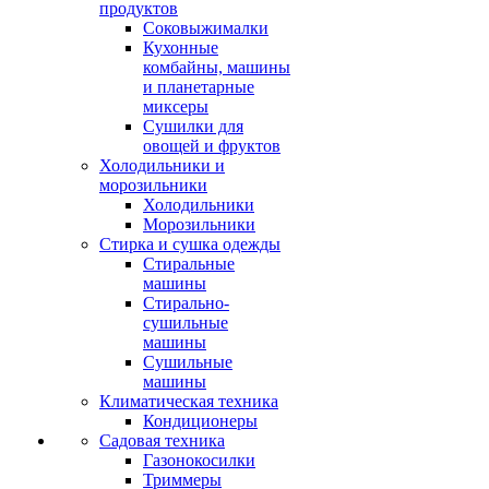
продуктов
Соковыжималки
Кухонные
комбайны, машины
и планетарные
миксеры
Сушилки для
овощей и фруктов
Холодильники и
морозильники
Холодильники
Морозильники
Стирка и сушка одежды
Стиральные
машины
Стирально-
сушильные
машины
Сушильные
машины
Климатическая техника
Кондиционеры
Садовая техника
Газонокосилки
Триммеры