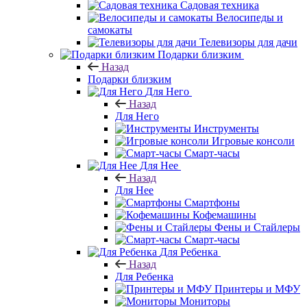
Садовая техника
Велосипеды и
самокаты
Телевизоры для дачи
Подарки близким
Назад
Подарки близким
Для Него
Назад
Для Него
Инструменты
Игровые консоли
Смарт-часы
Для Нее
Назад
Для Нее
Смартфоны
Кофемашины
Фены и Стайлеры
Смарт-часы
Для Ребенка
Назад
Для Ребенка
Принтеры и МФУ
Мониторы