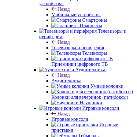
устройства
Назад
Мобильные устройства
Смартфоны
Планшеты
Телевизоры и
периферия
Назад
Телевизоры и периферия
Телевизоры
Приемники цифрового ТВ
Аудиотехника
Назад
Аудиотехника
Умные колонки
Колонки для вечеринок (патибоксы)
Наушники
Игровые консоли
Назад
Игровые консоли
Игровые
приставки
Геймпады