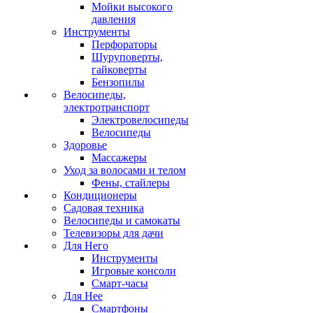
Мойки высокого
давления
Инструменты
Перфораторы
Шуруповерты,
гайковерты
Бензопилы
Велосипеды,
электротранспорт
Электровелосипеды
Велосипеды
Здоровье
Массажеры
Уход за волосами и телом
Фены, стайлеры
Кондиционеры
Садовая техника
Велосипеды и самокаты
Телевизоры для дачи
Для Него
Инструменты
Игровые консоли
Смарт-часы
Для Нее
Смартфоны