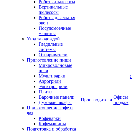
Роботы-пылесосы
Вертикальные
пылесосы
Роботы для мытья
окон
Посудомоечные
машины
Уход за одеждой
Гладильные
системы
Отпариватели
Приготовление пищи
Микроволновые
печи
Мультиварки
Аэрогрили
Электрогрили
Плиты
Варочные панели
Офисы
Производители
Духовые шкафы
продаж
Приготовление кофе и
чая
Кофеварки
Кофемашины
Подготовка и обработка