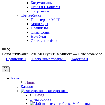
Кофемашины
Фены и Стайлеры
Смарт-часы
Для Ребенка
Принтеры и МФУ
Мониторы
Планшеты
Смартфоны
Ноутбуки
Системные блоки
Соковыжималка БелОМО купить в Минске — BeltelecomShop
Сравнение
0
Избранные товары
0
Корзина
0
Каталог
Назад
Каталог
Электроника
Назад
Электроника
Мобильные