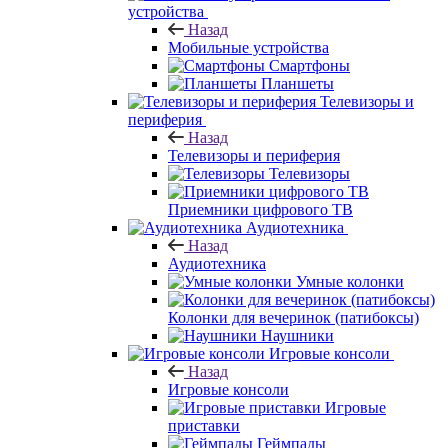
устройства
Назад
Мобильные устройства
Смартфоны
Планшеты
Телевизоры и
периферия
Назад
Телевизоры и периферия
Телевизоры
Приемники цифрового ТВ
Аудиотехника
Назад
Аудиотехника
Умные колонки
Колонки для вечеринок (патибоксы)
Наушники
Игровые консоли
Назад
Игровые консоли
Игровые
приставки
Геймпады