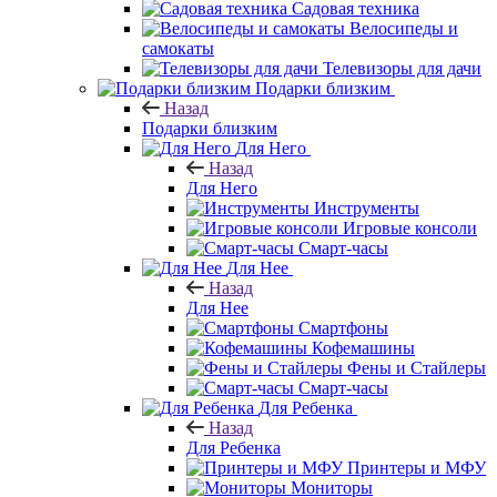
Садовая техника
Велосипеды и
самокаты
Телевизоры для дачи
Подарки близким
Назад
Подарки близким
Для Него
Назад
Для Него
Инструменты
Игровые консоли
Смарт-часы
Для Нее
Назад
Для Нее
Смартфоны
Кофемашины
Фены и Стайлеры
Смарт-часы
Для Ребенка
Назад
Для Ребенка
Принтеры и МФУ
Мониторы