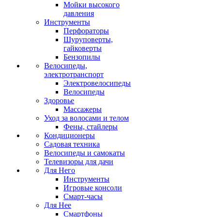
Мойки высокого
давления
Инструменты
Перфораторы
Шуруповерты,
гайковерты
Бензопилы
Велосипеды,
электротранспорт
Электровелосипеды
Велосипеды
Здоровье
Массажеры
Уход за волосами и телом
Фены, стайлеры
Кондиционеры
Садовая техника
Велосипеды и самокаты
Телевизоры для дачи
Для Него
Инструменты
Игровые консоли
Смарт-часы
Для Нее
Смартфоны