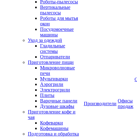
Роботы-пылесосы
Вертикальные
пылесосы
Роботы для мытья
окон
Посудомоечные
машины
Уход за одеждой
Гладильные
системы
Отпариватели
Приготовление пищи
Микроволновые
печи
Мультиварки
Аэрогрили
Электрогрили
Плиты
Варочные панели
Офисы
Производители
Духовые шкафы
продаж
Приготовление кофе и
чая
Кофеварки
Кофемашины
Подготовка и обработка