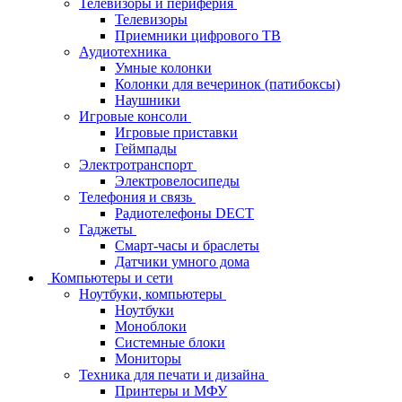
Телевизоры и периферия
Телевизоры
Приемники цифрового ТВ
Аудиотехника
Умные колонки
Колонки для вечеринок (патибоксы)
Наушники
Игровые консоли
Игровые приставки
Геймпады
Электротранспорт
Электровелосипеды
Телефония и связь
Радиотелефоны DECT
Гаджеты
Смарт-часы и браслеты
Датчики умного дома
Компьютеры и сети
Ноутбуки, компьютеры
Ноутбуки
Моноблоки
Системные блоки
Мониторы
Техника для печати и дизайна
Принтеры и МФУ