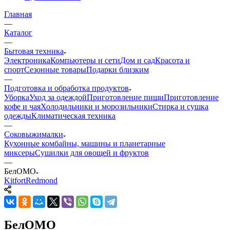
Главная
—
Каталог
—
Бытовая техника
Электроника
Компьютеры и сети
Дом и сад
Красота и
спорт
Сезонные товары
Подарки близким
—
Подготовка и обработка продуктов
Уборка
Уход за одеждой
Приготовление пищи
Приготовление
кофе и чая
Холодильники и морозильники
Стирка и сушка
одежды
Климатическая техника
—
Соковыжималки
Кухонные комбайны, машины и планетарные
миксеры
Сушилки для овощей и фруктов
—
БелОМО
Kitfort
Redmond
БелОМО