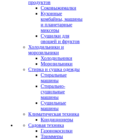
продуктов
Соковыжималки
Кухонные
комбайны, машины
и планетарные
миксеры
Сушилки для
овощей и фруктов
Холодильники и
морозильники
Холодильники
Морозильники
Стирка и сушка одежды
Стиральные
машины
Стирально-
сушильные
машины
Сушильные
машины
Климатическая техника
Кондиционеры
Садовая техника
Газонокосилки
Триммеры