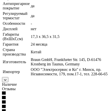
Антипригарное
да
покрытие
Регулируемый
да
термостат
Особенности
-
Дисплей
нет
Габариты
17,3 х 36,5 х 31,5
(ВхШхГ,см)
Гарантия
24 месяца
Страна
Китай
производства
Braun GmbH, Frankfurter Str. 145, D-61476
Изготовитель
Kronberg im Taunus, Germany
ООО "Электросервис и Ко" г. Минск, пр.
Импортер
Независимости, 179, пом.17-1, тел. 228-66-65
Наличие
Отзывы