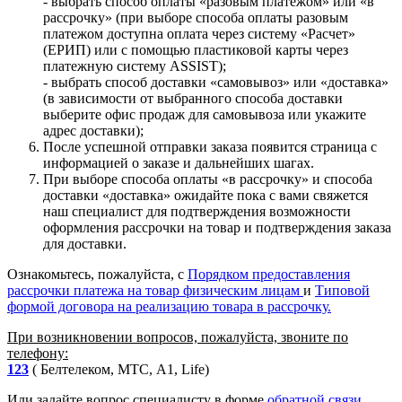
- выбрать способ оплаты «разовым платежом» или «в
рассрочку» (при выборе способа оплаты разовым
платежом доступна оплата через систему «Расчет»
(ЕРИП) или с помощью пластиковой карты через
платежную систему ASSIST);
- выбрать способ доставки «самовывоз» или «доставка»
(в зависимости от выбранного способа доставки
выберите офис продаж для самовывоза или укажите
адрес доставки);
После успешной отправки заказа появится страница с
информацией о заказе и дальнейших шагах.
При выборе способа оплаты «в рассрочку» и способа
доставки «доставка» ожидайте пока с вами свяжется
наш специалист для подтверждения возможности
оформления рассрочки на товар и подтверждения заказа
для доставки.
Ознакомьтесь, пожалуйста, с
Порядком предоставления
рассрочки платежа на товар физическим лицам
и
Типовой
формой договора на реализацию товара в рассрочку.
При возникновении вопросов, пожалуйста, звоните по
телефону:
123
( Белтелеком, МТС, A1, Life)
Или задайте вопрос специалисту в форме
обратной связи.