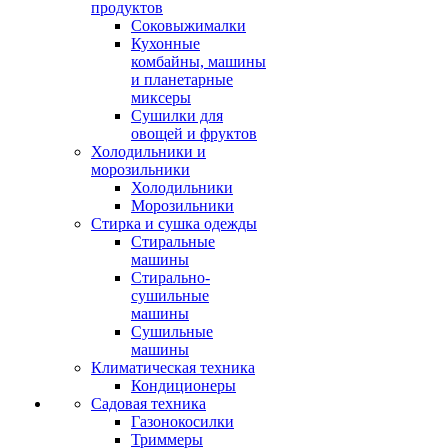
продуктов
Соковыжималки
Кухонные
комбайны, машины
и планетарные
миксеры
Сушилки для
овощей и фруктов
Холодильники и
морозильники
Холодильники
Морозильники
Стирка и сушка одежды
Стиральные
машины
Стирально-
сушильные
машины
Сушильные
машины
Климатическая техника
Кондиционеры
Садовая техника
Газонокосилки
Триммеры