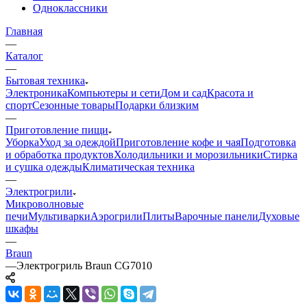
Одноклассники
Главная
—
Каталог
—
Бытовая техника
Электроника
Компьютеры и сети
Дом и сад
Красота и
спорт
Сезонные товары
Подарки близким
—
Приготовление пищи
Уборка
Уход за одеждой
Приготовление кофе и чая
Подготовка
и обработка продуктов
Холодильники и морозильники
Стирка
и сушка одежды
Климатическая техника
—
Электрогрили
Микроволновые
печи
Мультиварки
Аэрогрили
Плиты
Варочные панели
Духовые
шкафы
—
Braun
—
Электрогриль Braun CG7010