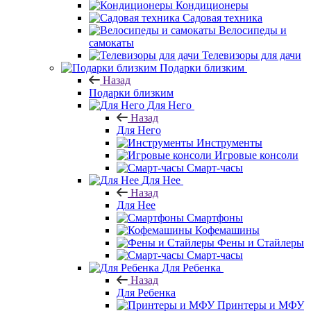
Кондиционеры
Садовая техника
Велосипеды и
самокаты
Телевизоры для дачи
Подарки близким
Назад
Подарки близким
Для Него
Назад
Для Него
Инструменты
Игровые консоли
Смарт-часы
Для Нее
Назад
Для Нее
Смартфоны
Кофемашины
Фены и Стайлеры
Смарт-часы
Для Ребенка
Назад
Для Ребенка
Принтеры и МФУ