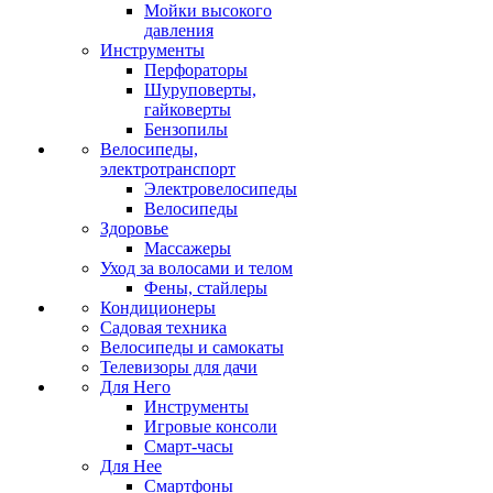
Мойки высокого
давления
Инструменты
Перфораторы
Шуруповерты,
гайковерты
Бензопилы
Велосипеды,
электротранспорт
Электровелосипеды
Велосипеды
Здоровье
Массажеры
Уход за волосами и телом
Фены, стайлеры
Кондиционеры
Садовая техника
Велосипеды и самокаты
Телевизоры для дачи
Для Него
Инструменты
Игровые консоли
Смарт-часы
Для Нее
Смартфоны