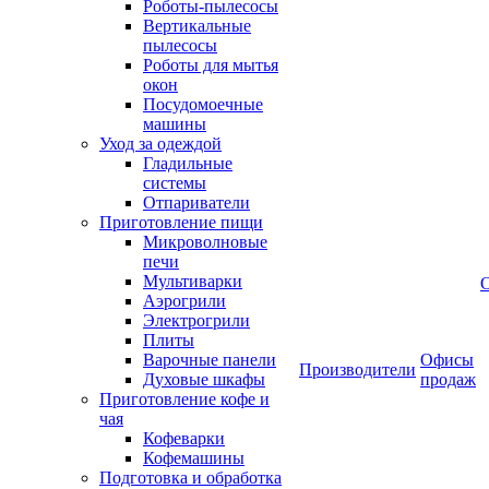
Роботы-пылесосы
Вертикальные
пылесосы
Роботы для мытья
окон
Посудомоечные
машины
Уход за одеждой
Гладильные
системы
Отпариватели
Приготовление пищи
Микроволновые
печи
Мультиварки
Аэрогрили
Электрогрили
Плиты
Варочные панели
Офисы
Производители
Духовые шкафы
продаж
Приготовление кофе и
чая
Кофеварки
Кофемашины
Подготовка и обработка