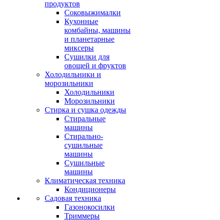
продуктов
Соковыжималки
Кухонные
комбайны, машины
и планетарные
миксеры
Сушилки для
овощей и фруктов
Холодильники и
морозильники
Холодильники
Морозильники
Стирка и сушка одежды
Стиральные
машины
Стирально-
сушильные
машины
Сушильные
машины
Климатическая техника
Кондиционеры
Садовая техника
Газонокосилки
Триммеры