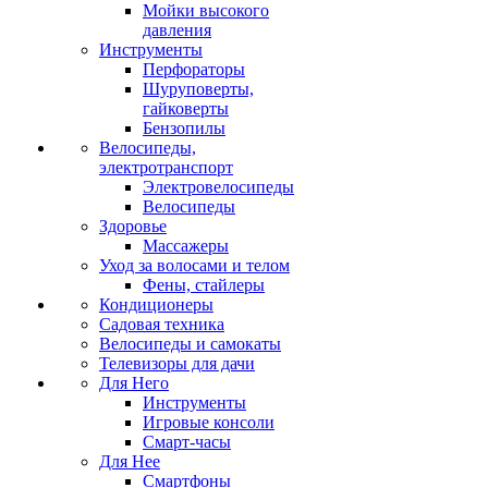
Мойки высокого
давления
Инструменты
Перфораторы
Шуруповерты,
гайковерты
Бензопилы
Велосипеды,
электротранспорт
Электровелосипеды
Велосипеды
Здоровье
Массажеры
Уход за волосами и телом
Фены, стайлеры
Кондиционеры
Садовая техника
Велосипеды и самокаты
Телевизоры для дачи
Для Него
Инструменты
Игровые консоли
Смарт-часы
Для Нее
Смартфоны