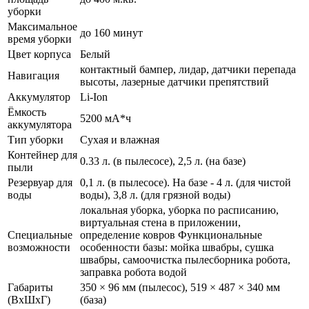
уборки
Максимальное
до 160 минут
время уборки
Цвет корпуса
Белый
контактный бампер, лидар, датчики перепада
Навигация
высоты, лазерные датчики препятствий
Аккумулятор
Li-Ion
Ёмкость
5200 мА*ч
аккумулятора
Тип уборки
Сухая и влажная
Контейнер для
0.33 л. (в пылесосе), 2,5 л. (на базе)
пыли
Резервуар для
0,1 л. (в пылесосе). На базе - 4 л. (для чистой
воды
воды), 3,8 л. (для грязной воды)
локальная уборка, уборка по расписанию,
виртуальная стена в приложении,
Специальные
определение ковров Функциональные
возможности
особенности базы: мойка швабры, сушка
швабры, самоочистка пылесборника робота,
заправка робота водой
Габариты
350 × 96 мм (пылесос), 519 × 487 × 340 мм
(ВхШхГ)
(база)