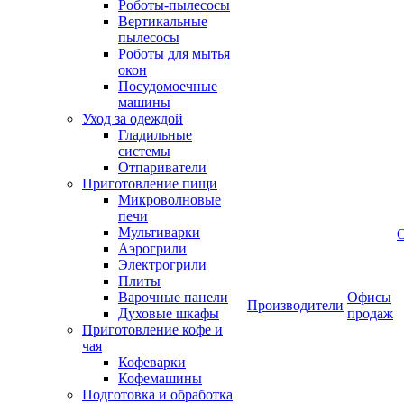
Роботы-пылесосы
Вертикальные
пылесосы
Роботы для мытья
окон
Посудомоечные
машины
Уход за одеждой
Гладильные
системы
Отпариватели
Приготовление пищи
Микроволновые
печи
Мультиварки
Аэрогрили
Электрогрили
Плиты
Варочные панели
Офисы
Производители
Духовые шкафы
продаж
Приготовление кофе и
чая
Кофеварки
Кофемашины
Подготовка и обработка