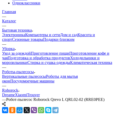
Одноклассники
Главная
—
Каталог
—
Бытовая техника
Электроника
Компьютеры и сети
Дом и сад
Красота и
спорт
Сезонные товары
Подарки близким
—
Уборка
Уход за одеждой
Приготовление пищи
Приготовление кофе и
чая
Подготовка и обработка продуктов
Холодильники и
морозильники
Стирка и сушка одежды
Климатическая техника
—
Роботы-пылесосы
Вертикальные пылесосы
Роботы для мытья
окон
Посудомоечные машины
—
Roborock
Dreame
Xiaomi
Trouver
—
Робот-пылесос Roborock Qrevo L QRL02-02 (RRE0PEE)