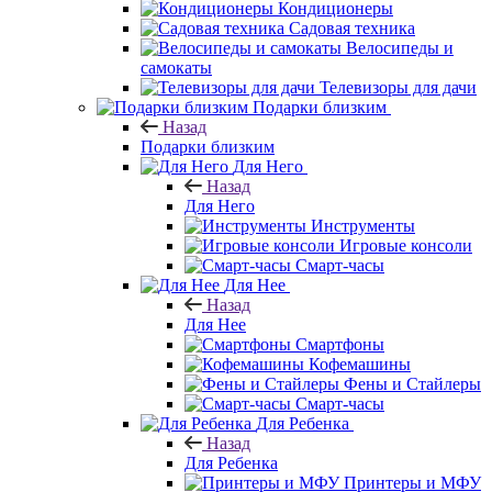
Кондиционеры
Садовая техника
Велосипеды и
самокаты
Телевизоры для дачи
Подарки близким
Назад
Подарки близким
Для Него
Назад
Для Него
Инструменты
Игровые консоли
Смарт-часы
Для Нее
Назад
Для Нее
Смартфоны
Кофемашины
Фены и Стайлеры
Смарт-часы
Для Ребенка
Назад
Для Ребенка
Принтеры и МФУ