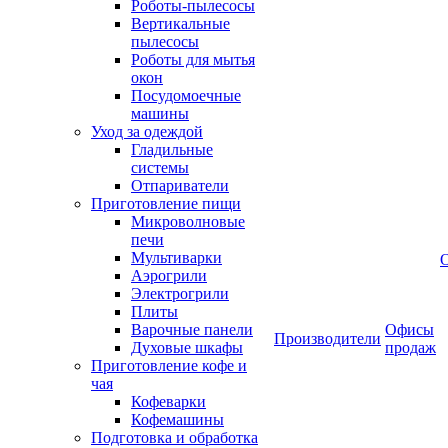
Роботы-пылесосы
Вертикальные
пылесосы
Роботы для мытья
окон
Посудомоечные
машины
Уход за одеждой
Гладильные
системы
Отпариватели
Приготовление пищи
Микроволновые
печи
Мультиварки
Аэрогрили
Электрогрили
Плиты
Варочные панели
Офисы
Производители
Духовые шкафы
продаж
Приготовление кофе и
чая
Кофеварки
Кофемашины
Подготовка и обработка