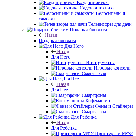
Кондиционеры
Садовая техника
Велосипеды и
самокаты
Телевизоры для дачи
Подарки близким
Назад
Подарки близким
Для Него
Назад
Для Него
Инструменты
Игровые консоли
Смарт-часы
Для Нее
Назад
Для Нее
Смартфоны
Кофемашины
Фены и Стайлеры
Смарт-часы
Для Ребенка
Назад
Для Ребенка
Принтеры и МФУ