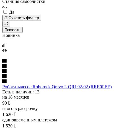
Станция самоочистки
Да
Очистить фильтр
Показать
Новинка
Робот-пылесос Roborock Qrevo L QRL02-02 (RRE0PEE)
Есть в наличии
: 13
на 18 месяцев
90

итого в рассрочку
1 620

единовременным платежом
1 530
