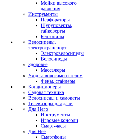
Мойки высокого
давления
Инструменты
Перфораторы
Шуруповерты,
гайковерты
Бензопилы
Велосипеды,
электротранспорт
Электровелосипеды
Велосипеды
Здоровье
Массажеры
Уход за волосами и телом
Фены, стайлеры
Кондиционеры
Садовая техника
Велосипеды и самокаты
Телевизоры для дачи
Для Него
Инструменты
Игровые консоли
Смарт-часы
Для Нее
Смартфоны