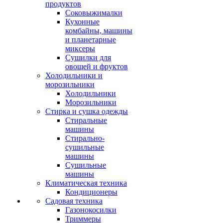
продуктов
Соковыжималки
Кухонные
комбайны, машины
и планетарные
миксеры
Сушилки для
овощей и фруктов
Холодильники и
морозильники
Холодильники
Морозильники
Стирка и сушка одежды
Стиральные
машины
Стирально-
сушильные
машины
Сушильные
машины
Климатическая техника
Кондиционеры
Садовая техника
Газонокосилки
Триммеры