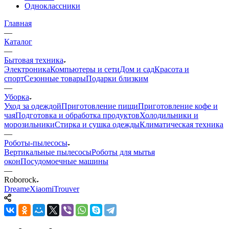
Одноклассники
Главная
—
Каталог
—
Бытовая техника
Электроника
Компьютеры и сети
Дом и сад
Красота и
спорт
Сезонные товары
Подарки близким
—
Уборка
Уход за одеждой
Приготовление пищи
Приготовление кофе и
чая
Подготовка и обработка продуктов
Холодильники и
морозильники
Стирка и сушка одежды
Климатическая техника
—
Роботы-пылесосы
Вертикальные пылесосы
Роботы для мытья
окон
Посудомоечные машины
—
Roborock
Dreame
Xiaomi
Trouver