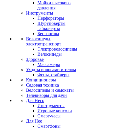
Мойки высокого
давления
Инструменты
Перфораторы
Шуруповерты,
гайковерты
Бензопилы
Велосипеды,
электротранспорт
Электровелосипеды
Велосипеды
Здоровье
Массажеры
Уход за волосами и телом
Фены, стайлеры
Кондиционеры
Садовая техника
Велосипеды и самокаты
Телевизоры для дачи
Для Него
Инструменты
Игровые консоли
Смарт-часы
Для Нее
Смартфоны