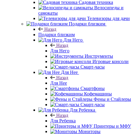
Садовая техника
Велосипеды и
самокаты
Телевизоры для дачи
Подарки близким
Назад
Подарки близким
Для Него
Назад
Для Него
Инструменты
Игровые консоли
Смарт-часы
Для Нее
Назад
Для Нее
Смартфоны
Кофемашины
Фены и Стайлеры
Смарт-часы
Для Ребенка
Назад
Для Ребенка
Принтеры и МФУ
Мониторы