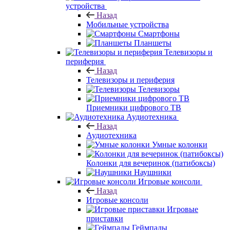
устройства
Назад
Мобильные устройства
Смартфоны
Планшеты
Телевизоры и
периферия
Назад
Телевизоры и периферия
Телевизоры
Приемники цифрового ТВ
Аудиотехника
Назад
Аудиотехника
Умные колонки
Колонки для вечеринок (патибоксы)
Наушники
Игровые консоли
Назад
Игровые консоли
Игровые
приставки
Геймпады