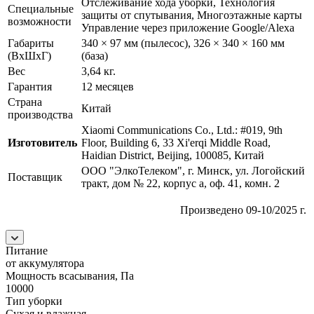
Отслеживание хода уборки, Технология
Специальные
защиты от спутывания, Многоэтажные карты
возможности
Управление через приложение Google/Alexa
Габариты
340 × 97 мм (пылесос), 326 × 340 × 160 мм
(ВхШхГ)
(база)
Вес
3,64 кг.
Гарантия
12 месяцев
Страна
Китай
производства
Xiaomi Communications Co., Ltd.: #019, 9th
Изготовитель
Floor, Building 6, 33 Xi'erqi Middle Road,
Haidian District, Beijing, 100085, Китай
ООО "ЭлкоТелеком", г. Минск, ул. Логойский
Поставщик
тракт, дом № 22, корпус а, оф. 41, комн. 2
Произведено 09-10/2025 г.
Питание
от аккумулятора
Мощность всасывания, Па
10000
Тип уборки
Сухая и влажная