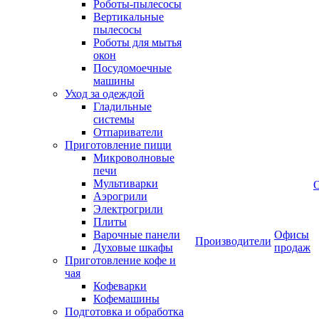
Роботы-пылесосы
Вертикальные
пылесосы
Роботы для мытья
окон
Посудомоечные
машины
Уход за одеждой
Гладильные
системы
Отпариватели
Приготовление пищи
Микроволновые
печи
Мультиварки
Аэрогрили
Электрогрили
Плиты
Варочные панели
Офисы
Производители
Духовые шкафы
продаж
Приготовление кофе и
чая
Кофеварки
Кофемашины
Подготовка и обработка