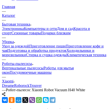
Главная
—
Каталог
—
Бытовая техника
Электроника
Компьютеры и сети
Дом и сад
Красота и
спорт
Сезонные товары
Подарки близким
—
Уборка
Уход за одеждой
Приготовление пищи
Приготовление кофе и
чая
Подготовка и обработка продуктов
Холодильники и
морозильники
Стирка и сушка одежды
Климатическая техника
—
Роботы-пылесосы
Вертикальные пылесосы
Роботы для мытья
окон
Посудомоечные машины
—
Xiaomi
Dreame
Roborock
Trouver
—
Робот-пылесос Xiaomi Robot Vacuum H40 White