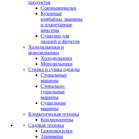
продуктов
Соковыжималки
Кухонные
комбайны, машины
и планетарные
миксеры
Сушилки для
овощей и фруктов
Холодильники и
морозильники
Холодильники
Морозильники
Стирка и сушка одежды
Стиральные
машины
Стирально-
сушильные
машины
Сушильные
машины
Климатическая техника
Кондиционеры
Садовая техника
Газонокосилки
Триммеры