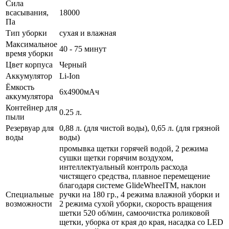
Сила
всасывания,
18000
Па
Тип уборки
сухая и влажная
Максимальное
40 - 75 минут
время уборки
Цвет корпуса
Черный
Аккумулятор
Li-Ion
Ёмкость
6х4900мАч
аккумулятора
Контейнер для
0.25 л.
пыли
Резервуар для
0,88 л. (для чистой воды), 0,65 л. (для грязной
воды
воды)
промывка щетки горячей водой, 2 режима
сушки щетки горячим воздухом,
интеллектуальный контроль расхода
чистящего средства, плавное перемещение
благодаря системе GlideWheelTM, наклон
Специальные
ручки на 180 гр., 4 режима влажной уборки и
возможности
2 режима сухой уборки, скорость вращения
шетки 520 об/мин, самоочистка роликовой
щетки, уборка от края до края, насадка со LED