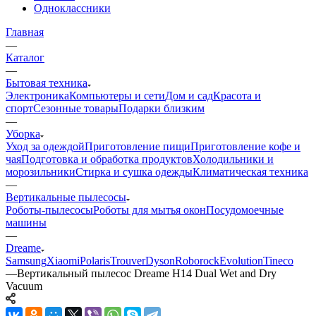
Одноклассники
Главная
—
Каталог
—
Бытовая техника
Электроника
Компьютеры и сети
Дом и сад
Красота и
спорт
Сезонные товары
Подарки близким
—
Уборка
Уход за одеждой
Приготовление пищи
Приготовление кофе и
чая
Подготовка и обработка продуктов
Холодильники и
морозильники
Стирка и сушка одежды
Климатическая техника
—
Вертикальные пылесосы
Роботы-пылесосы
Роботы для мытья окон
Посудомоечные
машины
—
Dreame
Samsung
Xiaomi
Polaris
Trouver
Dyson
Roborock
Evolution
Tineco
—
Вертикальный пылесос Dreame H14 Dual Wet and Dry
Vacuum