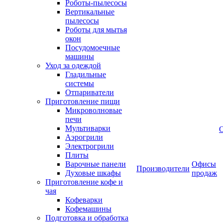
Роботы-пылесосы
Вертикальные
пылесосы
Роботы для мытья
окон
Посудомоечные
машины
Уход за одеждой
Гладильные
системы
Отпариватели
Приготовление пищи
Микроволновые
печи
Мультиварки
Аэрогрили
Электрогрили
Плиты
Варочные панели
Офисы
Производители
Духовые шкафы
продаж
Приготовление кофе и
чая
Кофеварки
Кофемашины
Подготовка и обработка