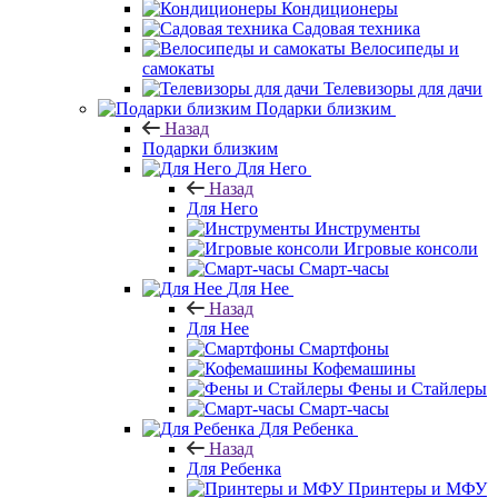
Кондиционеры
Садовая техника
Велосипеды и
самокаты
Телевизоры для дачи
Подарки близким
Назад
Подарки близким
Для Него
Назад
Для Него
Инструменты
Игровые консоли
Смарт-часы
Для Нее
Назад
Для Нее
Смартфоны
Кофемашины
Фены и Стайлеры
Смарт-часы
Для Ребенка
Назад
Для Ребенка
Принтеры и МФУ