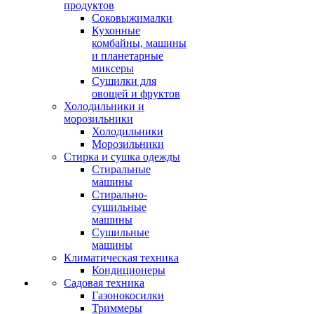
продуктов
Соковыжималки
Кухонные
комбайны, машины
и планетарные
миксеры
Сушилки для
овощей и фруктов
Холодильники и
морозильники
Холодильники
Морозильники
Стирка и сушка одежды
Стиральные
машины
Стирально-
сушильные
машины
Сушильные
машины
Климатическая техника
Кондиционеры
Садовая техника
Газонокосилки
Триммеры