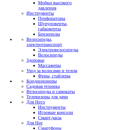
Мойки высокого
давления
Инструменты
Перфораторы
Шуруповерты,
гайковерты
Бензопилы
Велосипеды,
электротранспорт
Электровелосипеды
Велосипеды
Здоровье
Массажеры
Уход за волосами и телом
Фены, стайлеры
Кондиционеры
Садовая техника
Велосипеды и самокаты
Телевизоры для дачи
Для Него
Инструменты
Игровые консоли
Смарт-часы
Для Нее
Смартфоны