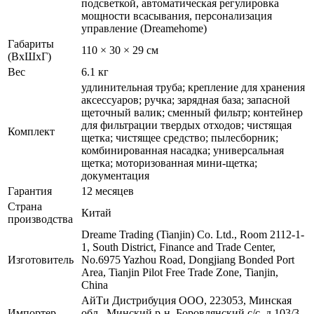
подсветкой, автоматическая регулировка
мощности всасывания, персонализация
управление (Dreamehome)
Габариты
110 × 30 × 29 см
(ВхШхГ)
Вес
6.1 кг
удлинительная труба; крепление для хранения
аксессуаров; ручка; зарядная база; запасной
щеточный валик; сменный фильтр; контейнер
для фильтрации твердых отходов; чистящая
Комплект
щетка; чистящее средство; пылесборник;
комбинированная насадка; универсальная
щетка; моторизованная мини-щетка;
документация
Гарантия
12 месяцев
Страна
Китай
производства
Dreame Trading (Tianjin) Co. Ltd., Room 2112-1-
1, South District, Finance and Trade Center,
Изготовитель
No.6975 Yazhou Road, Dongjiang Bonded Port
Area, Tianjin Pilot Free Trade Zone, Tianjin,
China
АйТи Дистрибуция ООО, 223053, Минская
Импортер
обл., Минский р-н, Боровлянский с/с, д.103/3-