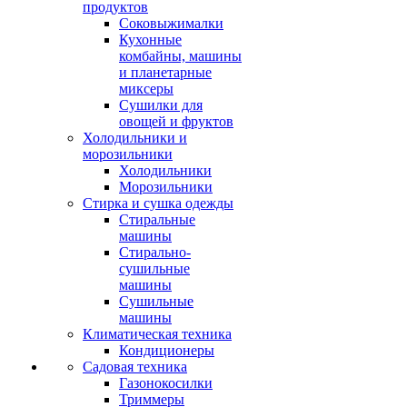
продуктов
Соковыжималки
Кухонные
комбайны, машины
и планетарные
миксеры
Сушилки для
овощей и фруктов
Холодильники и
морозильники
Холодильники
Морозильники
Стирка и сушка одежды
Стиральные
машины
Стирально-
сушильные
машины
Сушильные
машины
Климатическая техника
Кондиционеры
Садовая техника
Газонокосилки
Триммеры