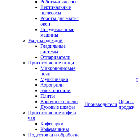
Роботы-пылесосы
Вертикальные
пылесосы
Роботы для мытья
окон
Посудомоечные
машины
Уход за одеждой
Гладильные
системы
Отпариватели
Приготовление пищи
Микроволновые
печи
Мультиварки
Аэрогрили
Электрогрили
Плиты
Варочные панели
Офисы
Производители
Духовые шкафы
продаж
Приготовление кофе и
чая
Кофеварки
Кофемашины
Подготовка и обработка