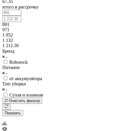
67.35
итого в рассрочку
891
971
1 052
1 132
1 212.30
Бренд
Roborock
Питание
от аккумулятора
Тип уборки
Сухая и влажная
Очистить фильтр
Показать