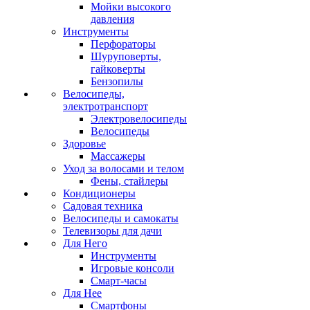
Мойки высокого
давления
Инструменты
Перфораторы
Шуруповерты,
гайковерты
Бензопилы
Велосипеды,
электротранспорт
Электровелосипеды
Велосипеды
Здоровье
Массажеры
Уход за волосами и телом
Фены, стайлеры
Кондиционеры
Садовая техника
Велосипеды и самокаты
Телевизоры для дачи
Для Него
Инструменты
Игровые консоли
Смарт-часы
Для Нее
Смартфоны