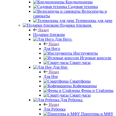
Кондиционеры
Садовая техника
Велосипеды и
самокаты
Телевизоры для дачи
Подарки близким
Назад
Подарки близким
Для Него
Назад
Для Него
Инструменты
Игровые консоли
Смарт-часы
Для Нее
Назад
Для Нее
Смартфоны
Кофемашины
Фены и Стайлеры
Смарт-часы
Для Ребенка
Назад
Для Ребенка
Принтеры и МФУ