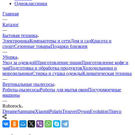
Одноклассники
Главная
—
Каталог
—
Бытовая техника
Электроника
Компьютеры и сети
Дом и сад
Красота и
спорт
Сезонные товары
Подарки близким
—
Уборка
Уход за одеждой
Приготовление пищи
Приготовление кофе и
чая
Подготовка и обработка продуктов
Холодильники и
морозильники
Стирка и сушка одежды
Климатическая техника
—
Вертикальные пылесосы
Роботы-пылесосы
Роботы для мытья окон
Посудомоечные
машины
—
Roborock
Dreame
Samsung
Xiaomi
Polaris
Trouver
Dyson
Evolution
Tineco