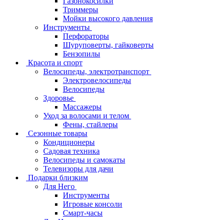
Газонокосилки
Триммеры
Мойки высокого давления
Инструменты
Перфораторы
Шуруповерты, гайковерты
Бензопилы
Красота и спорт
Велосипеды, электротранспорт
Электровелосипеды
Велосипеды
Здоровье
Массажеры
Уход за волосами и телом
Фены, стайлеры
Сезонные товары
Кондиционеры
Садовая техника
Велосипеды и самокаты
Телевизоры для дачи
Подарки близким
Для Него
Инструменты
Игровые консоли
Смарт-часы