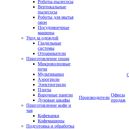
Роботы-пылесосы
Вертикальные
пылесосы
Роботы для мытья
окон
Посудомоечные
машины
Уход за одеждой
Гладильные
системы
Отпариватели
Приготовление пищи
Микроволновые
печи
Мультиварки
Аэрогрили
Электрогрили
Плиты
Варочные панели
Офисы
Производители
Духовые шкафы
продаж
Приготовление кофе и
чая
Кофеварки
Кофемашины
Подготовка и обработка