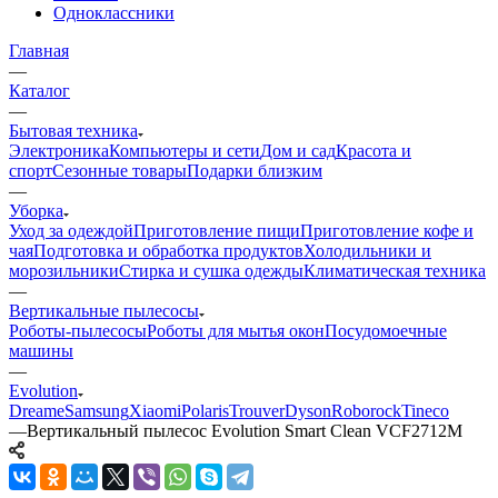
Одноклассники
Главная
—
Каталог
—
Бытовая техника
Электроника
Компьютеры и сети
Дом и сад
Красота и
спорт
Сезонные товары
Подарки близким
—
Уборка
Уход за одеждой
Приготовление пищи
Приготовление кофе и
чая
Подготовка и обработка продуктов
Холодильники и
морозильники
Стирка и сушка одежды
Климатическая техника
—
Вертикальные пылесосы
Роботы-пылесосы
Роботы для мытья окон
Посудомоечные
машины
—
Evolution
Dreame
Samsung
Xiaomi
Polaris
Trouver
Dyson
Roborock
Tineco
—
Вертикальный пылесос Evolution Smart Clean VCF2712M