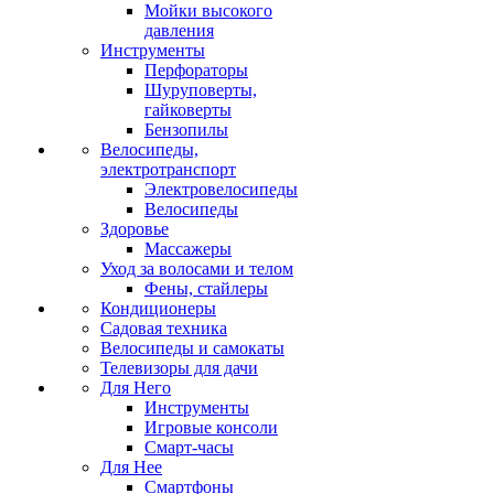
Мойки высокого
давления
Инструменты
Перфораторы
Шуруповерты,
гайковерты
Бензопилы
Велосипеды,
электротранспорт
Электровелосипеды
Велосипеды
Здоровье
Массажеры
Уход за волосами и телом
Фены, стайлеры
Кондиционеры
Садовая техника
Велосипеды и самокаты
Телевизоры для дачи
Для Него
Инструменты
Игровые консоли
Смарт-часы
Для Нее
Смартфоны