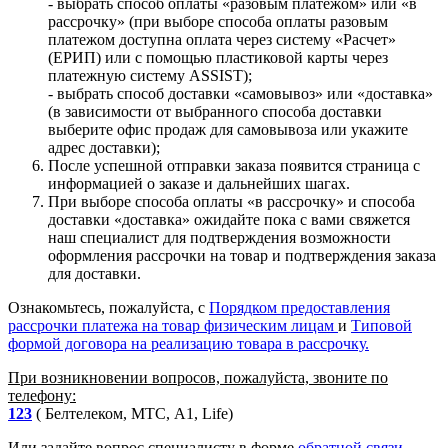
- выбрать способ оплаты «разовым платежом» или «в
рассрочку» (при выборе способа оплаты разовым
платежом доступна оплата через систему «Расчет»
(ЕРИП) или с помощью пластиковой карты через
платежную систему ASSIST);
- выбрать способ доставки «самовывоз» или «доставка»
(в зависимости от выбранного способа доставки
выберите офис продаж для самовывоза или укажите
адрес доставки);
После успешной отправки заказа появится страница с
информацией о заказе и дальнейших шагах.
При выборе способа оплаты «в рассрочку» и способа
доставки «доставка» ожидайте пока с вами свяжется
наш специалист для подтверждения возможности
оформления рассрочки на товар и подтверждения заказа
для доставки.
Ознакомьтесь, пожалуйста, с
Порядком предоставления
рассрочки платежа на товар физическим лицам
и
Типовой
формой договора на реализацию товара в рассрочку.
При возникновении вопросов, пожалуйста, звоните по
телефону:
123
( Белтелеком, МТС, A1, Life)
Или задайте вопрос специалисту в форме
обратной связи.