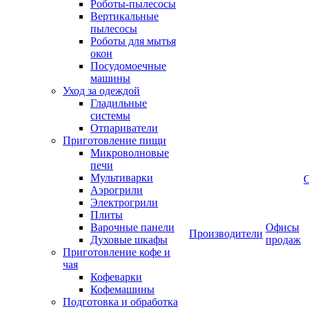
Роботы-пылесосы
Вертикальные
пылесосы
Роботы для мытья
окон
Посудомоечные
машины
Уход за одеждой
Гладильные
системы
Отпариватели
Приготовление пищи
Микроволновые
печи
Мультиварки
Аэрогрили
Электрогрили
Плиты
Варочные панели
Офисы
Производители
Духовые шкафы
продаж
Приготовление кофе и
чая
Кофеварки
Кофемашины
Подготовка и обработка