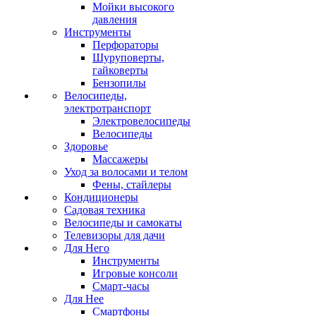
Мойки высокого
давления
Инструменты
Перфораторы
Шуруповерты,
гайковерты
Бензопилы
Велосипеды,
электротранспорт
Электровелосипеды
Велосипеды
Здоровье
Массажеры
Уход за волосами и телом
Фены, стайлеры
Кондиционеры
Садовая техника
Велосипеды и самокаты
Телевизоры для дачи
Для Него
Инструменты
Игровые консоли
Смарт-часы
Для Нее
Смартфоны