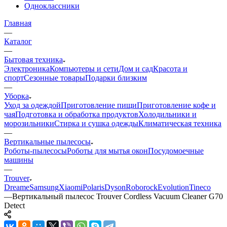
Одноклассники
Главная
—
Каталог
—
Бытовая техника
Электроника
Компьютеры и сети
Дом и сад
Красота и
спорт
Сезонные товары
Подарки близким
—
Уборка
Уход за одеждой
Приготовление пищи
Приготовление кофе и
чая
Подготовка и обработка продуктов
Холодильники и
морозильники
Стирка и сушка одежды
Климатическая техника
—
Вертикальные пылесосы
Роботы-пылесосы
Роботы для мытья окон
Посудомоечные
машины
—
Trouver
Dreame
Samsung
Xiaomi
Polaris
Dyson
Roborock
Evolution
Tineco
—
Вертикальный пылесос Trouver Cordless Vacuum Cleaner G70
Detect