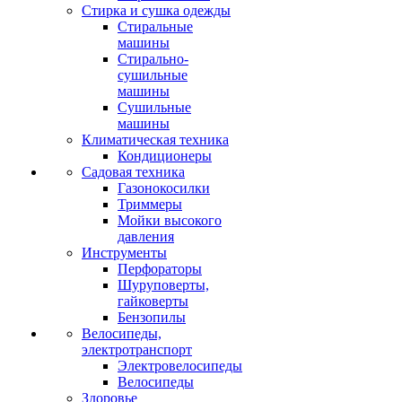
Стирка и сушка одежды
Стиральные
машины
Стирально-
сушильные
машины
Сушильные
машины
Климатическая техника
Кондиционеры
Садовая техника
Газонокосилки
Триммеры
Мойки высокого
давления
Инструменты
Перфораторы
Шуруповерты,
гайковерты
Бензопилы
Велосипеды,
электротранспорт
Электровелосипеды
Велосипеды
Здоровье