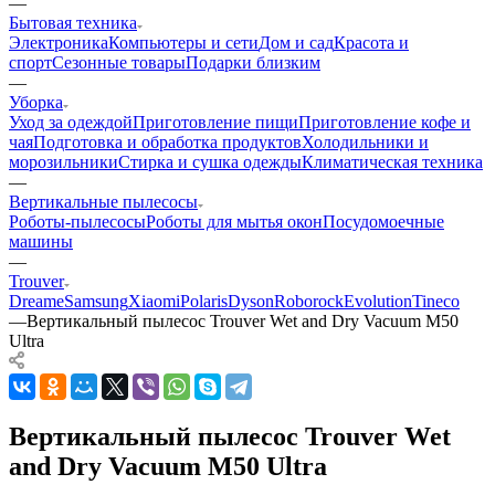
—
Бытовая техника
Электроника
Компьютеры и сети
Дом и сад
Красота и
спорт
Сезонные товары
Подарки близким
—
Уборка
Уход за одеждой
Приготовление пищи
Приготовление кофе и
чая
Подготовка и обработка продуктов
Холодильники и
морозильники
Стирка и сушка одежды
Климатическая техника
—
Вертикальные пылесосы
Роботы-пылесосы
Роботы для мытья окон
Посудомоечные
машины
—
Trouver
Dreame
Samsung
Xiaomi
Polaris
Dyson
Roborock
Evolution
Tineco
—
Вертикальный пылесос Trouver Wet and Dry Vacuum M50
Ultra
Вертикальный пылесос Trouver Wet
and Dry Vacuum M50 Ultra