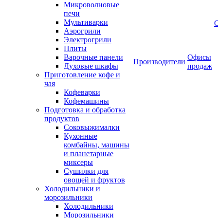
Микроволновые
печи
Мультиварки
Аэрогрили
Электрогрили
Плиты
Варочные панели
Офисы
Производители
Духовые шкафы
продаж
Приготовление кофе и
чая
Кофеварки
Кофемашины
Подготовка и обработка
продуктов
Соковыжималки
Кухонные
комбайны, машины
и планетарные
миксеры
Сушилки для
овощей и фруктов
Холодильники и
морозильники
Холодильники
Морозильники