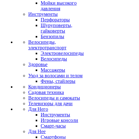
Мойки высокого
давления
Инструменты
Перфораторы
Шуруповерты,
гайковерты
Бензопилы
Велосипеды,
электротранспорт
Электровелосипеды
Велосипеды
Здоровье
Массажеры
Уход за волосами и телом
Фены, стайлеры
Кондиционеры
Садовая техника
Велосипеды и самокаты
Телевизоры для дачи
Для Него
Инструменты
Игровые консоли
Смарт-часы
Для Нее
Смартфоны