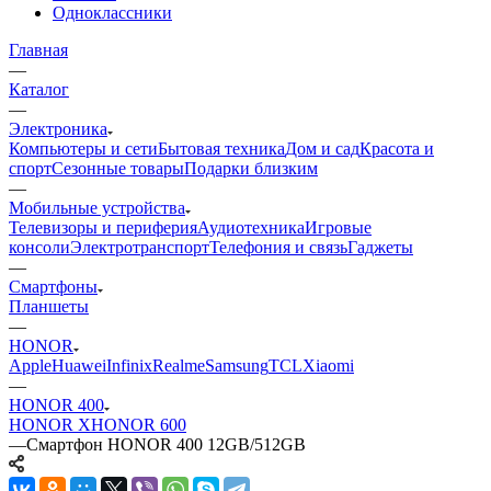
Одноклассники
Главная
—
Каталог
—
Электроника
Компьютеры и сети
Бытовая техника
Дом и сад
Красота и
спорт
Сезонные товары
Подарки близким
—
Мобильные устройства
Телевизоры и периферия
Аудиотехника
Игровые
консоли
Электротранспорт
Телефония и связь
Гаджеты
—
Смартфоны
Планшеты
—
HONOR
Apple
Huawei
Infinix
Realme
Samsung
TCL
Xiaomi
—
HONOR 400
HONOR X
HONOR 600
—
Смартфон HONOR 400 12GB/512GB