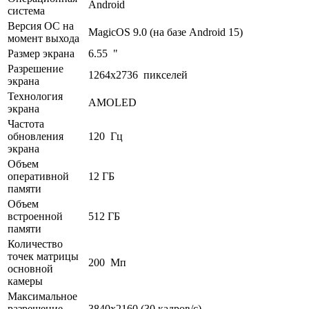
Android
система
Версия ОС на
MagicOS 9.0 (на базе Android 15)
момент выхода
Размер экрана
6.55 "
Разрешение
1264x2736 пикселей
экрана
Технология
AMOLED
экрана
Частота
обновления
120 Гц
экрана
Объем
оперативной
12 ГБ
памяти
Объем
встроенной
512 ГБ
памяти
Количество
точек матрицы
200 Мп
основной
камеры
Максимальное
разрешение
3840x2160 (30 кадров/с)