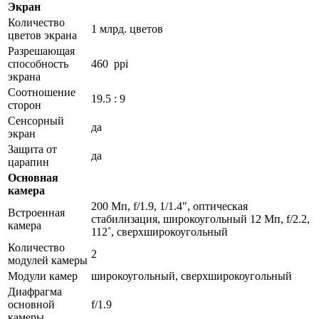
Экран
Количество
1 млрд. цветов
цветов экрана
Разрешающая
способность
460 ppi
экрана
Соотношение
19.5 : 9
сторон
Сенсорный
да
экран
Защита от
да
царапин
Основная
камера
200 Мп, f/1.9, 1/1.4", оптическая
Встроенная
стабилизация, широкоугольный 12 Мп, f/2.2,
камера
112˚, сверхширокоугольный
Количество
2
модулей камеры
Модули камер
широкоугольный, сверхширокоугольный
Диафрагма
основной
f/1.9
камеры