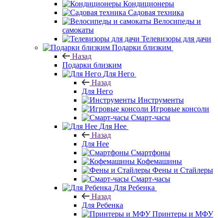
Кондиционеры
Садовая техника
Велосипеды и
самокаты
Телевизоры для дачи
Подарки близким
Назад
Подарки близким
Для Него
Назад
Для Него
Инструменты
Игровые консоли
Смарт-часы
Для Нее
Назад
Для Нее
Смартфоны
Кофемашины
Фены и Стайлеры
Смарт-часы
Для Ребенка
Назад
Для Ребенка
Принтеры и МФУ