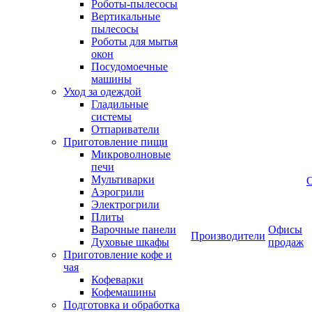
Роботы-пылесосы
Вертикальные
пылесосы
Роботы для мытья
окон
Посудомоечные
машины
Уход за одеждой
Гладильные
системы
Отпариватели
Приготовление пищи
Микроволновые
печи
Мультиварки
Аэрогрили
Электрогрили
Плиты
Варочные панели
Офисы
Производители
Духовые шкафы
продаж
Приготовление кофе и
чая
Кофеварки
Кофемашины
Подготовка и обработка