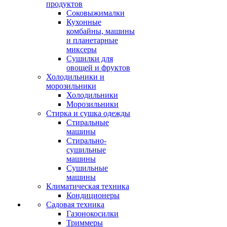
продуктов
Соковыжималки
Кухонные
комбайны, машины
и планетарные
миксеры
Сушилки для
овощей и фруктов
Холодильники и
морозильники
Холодильники
Морозильники
Стирка и сушка одежды
Стиральные
машины
Стирально-
сушильные
машины
Сушильные
машины
Климатическая техника
Кондиционеры
Садовая техника
Газонокосилки
Триммеры