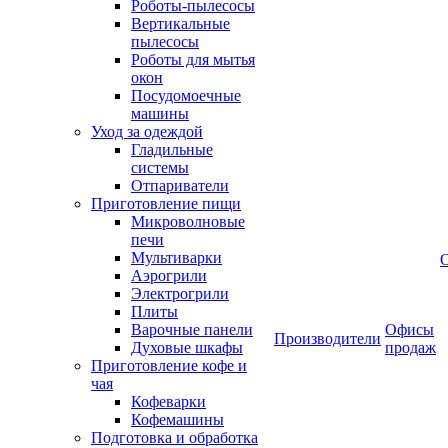
Роботы-пылесосы
Вертикальные
пылесосы
Роботы для мытья
окон
Посудомоечные
машины
Уход за одеждой
Гладильные
системы
Отпариватели
Приготовление пищи
Микроволновые
печи
Мультиварки
Аэрогрили
Электрогрили
Плиты
Варочные панели
Офисы
Производители
Духовые шкафы
продаж
Приготовление кофе и
чая
Кофеварки
Кофемашины
Подготовка и обработка