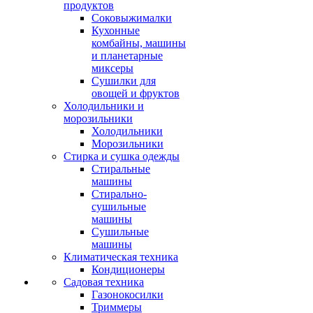
продуктов
Соковыжималки
Кухонные
комбайны, машины
и планетарные
миксеры
Сушилки для
овощей и фруктов
Холодильники и
морозильники
Холодильники
Морозильники
Стирка и сушка одежды
Стиральные
машины
Стирально-
сушильные
машины
Сушильные
машины
Климатическая техника
Кондиционеры
Садовая техника
Газонокосилки
Триммеры