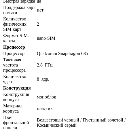
Быстрая зарядка
да
Поддержка карт
нет
памяти
Количество
физических
2
SIM-карт
Формат SIM-
nano-SIM
карты
Процессор
Процессор
Qualcomm Snapdragon 685
Тактовая
частота
2.8 ГГц
процессора
Количество
8 ядр.
ядер
Конструкция
Конструкция
моноблок
корпуса
Материал
пластик
корпуса
Цвет
Вельветовый черный / Пустынный золотой /
фронтальной
Космический серый
панели