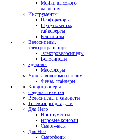
Мойки высокого
давления
Инструменты
Перфораторы
Шуруповерты,
гайковерты
Бензопилы
Велосипеды,
электротранспорт
Электровелосипеды
Велосипеды
Здоровье
Массажеры
Уход за волосами и телом
Фены, стайлеры
Кондиционеры
Садовая техника
Велосипеды и самокаты
Телевизоры для дачи
Для Него
Инструменты
Игровые консоли
Смарт-часы
Для Нее
Смартфоны