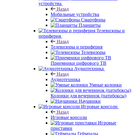
устройства
Назад
Мобильные устройства
Смартфоны
Планшеты
Телевизоры и
периферия
Назад
Телевизоры и периферия
Телевизоры
Приемники цифрового ТВ
Аудиотехника
Назад
Аудиотехника
Умные колонки
Колонки для вечеринок (патибоксы)
Наушники
Игровые консоли
Назад
Игровые консоли
Игровые
приставки
Геймпады