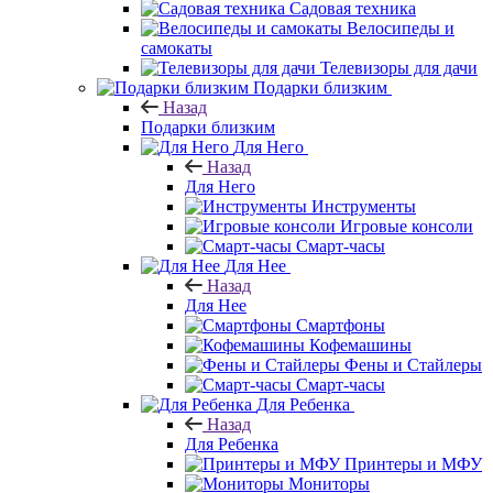
Садовая техника
Велосипеды и
самокаты
Телевизоры для дачи
Подарки близким
Назад
Подарки близким
Для Него
Назад
Для Него
Инструменты
Игровые консоли
Смарт-часы
Для Нее
Назад
Для Нее
Смартфоны
Кофемашины
Фены и Стайлеры
Смарт-часы
Для Ребенка
Назад
Для Ребенка
Принтеры и МФУ
Мониторы