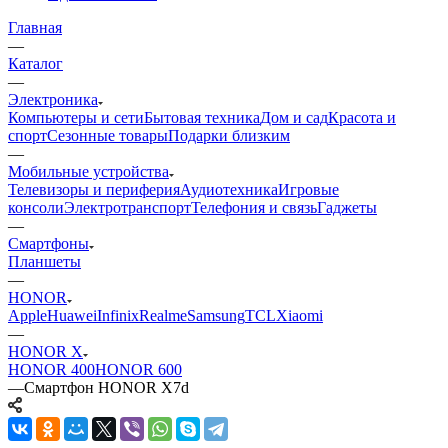
Главная
—
Каталог
—
Электроника
Компьютеры и сети
Бытовая техника
Дом и сад
Красота и
спорт
Сезонные товары
Подарки близким
—
Мобильные устройства
Телевизоры и периферия
Аудиотехника
Игровые
консоли
Электротранспорт
Телефония и связь
Гаджеты
—
Смартфоны
Планшеты
—
HONOR
Apple
Huawei
Infinix
Realme
Samsung
TCL
Xiaomi
—
HONOR X
HONOR 400
HONOR 600
—
Смартфон HONOR X7d