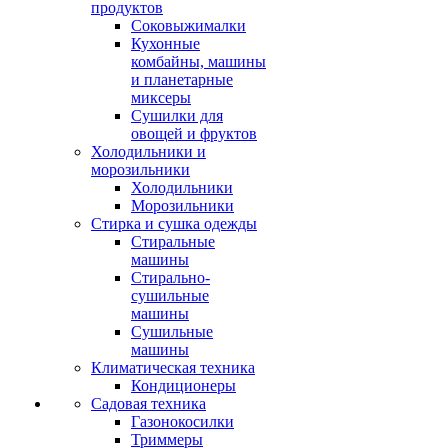
продуктов
Соковыжималки
Кухонные
комбайны, машины
и планетарные
миксеры
Сушилки для
овощей и фруктов
Холодильники и
морозильники
Холодильники
Морозильники
Стирка и сушка одежды
Стиральные
машины
Стирально-
сушильные
машины
Сушильные
машины
Климатическая техника
Кондиционеры
Садовая техника
Газонокосилки
Триммеры