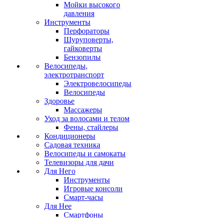
Мойки высокого
давления
Инструменты
Перфораторы
Шуруповерты,
гайковерты
Бензопилы
Велосипеды,
электротранспорт
Электровелосипеды
Велосипеды
Здоровье
Массажеры
Уход за волосами и телом
Фены, стайлеры
Кондиционеры
Садовая техника
Велосипеды и самокаты
Телевизоры для дачи
Для Него
Инструменты
Игровые консоли
Смарт-часы
Для Нее
Смартфоны