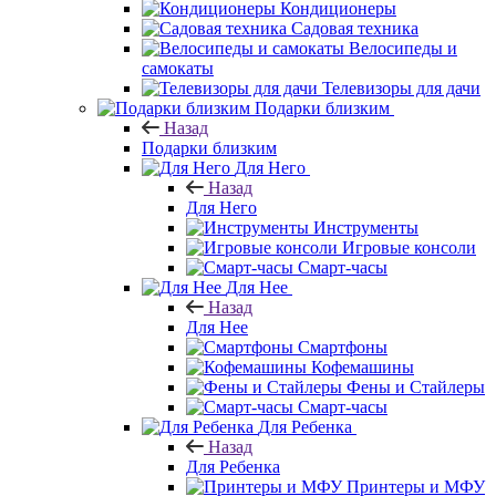
Кондиционеры
Садовая техника
Велосипеды и
самокаты
Телевизоры для дачи
Подарки близким
Назад
Подарки близким
Для Него
Назад
Для Него
Инструменты
Игровые консоли
Смарт-часы
Для Нее
Назад
Для Нее
Смартфоны
Кофемашины
Фены и Стайлеры
Смарт-часы
Для Ребенка
Назад
Для Ребенка
Принтеры и МФУ