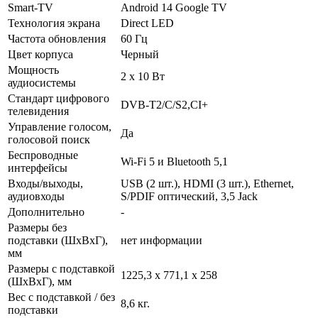
Smart-TV
Android 14 Google TV
Технология экрана
Direct LED
Частота обновления
60 Гц
Цвет корпуса
Черный
Мощность
2 х 10 Вт
аудиосистемы
Стандарт цифрового
DVB-T2/C/S2,CI+
телевидения
Управление голосом,
Да
голосовой поиск
Беспроводные
Wi-Fi 5 и Bluetooth 5,1
интерфейсы
Входы/выходы,
USB (2 шт.), HDMI (3 шт.), Ethernet,
аудиовходы
S/PDIF оптический, 3,5 Jack
Дополнительно
-
Размеры без
подставки (ШxВxГ),
нет информации
мм
Размеры с подставкой
1225,3 x 771,1 x 258
(ШxВxГ), мм
Вес с подставкой / без
8,6 кг.
подставки