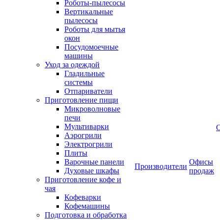
Роботы-пылесосы
Вертикальные
пылесосы
Роботы для мытья
окон
Посудомоечные
машины
Уход за одеждой
Гладильные
системы
Отпариватели
Приготовление пищи
Микроволновые
печи
Мультиварки
Аэрогрили
Электрогрили
Плиты
Варочные панели
Офисы
Производители
Духовые шкафы
продаж
Приготовление кофе и
чая
Кофеварки
Кофемашины
Подготовка и обработка