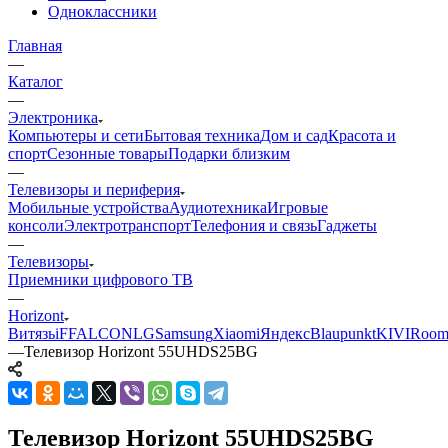
Одноклассники
Главная
—
Каталог
—
Электроника
Компьютеры и сети
Бытовая техника
Дом и сад
Красота и
спорт
Сезонные товары
Подарки близким
—
Телевизоры и периферия
Мобильные устройства
Аудиотехника
Игровые
консоли
Электротранспорт
Телефония и связь
Гаджеты
—
Телевизоры
Приемники цифрового ТВ
—
Horizont
Витязь
iFFALCON
LG
Samsung
Xiaomi
Яндекс
Blaupunkt
KIVI
Room
—
Телевизор Horizont 55UHDS25BG
Телевизор Horizont 55UHDS25BG