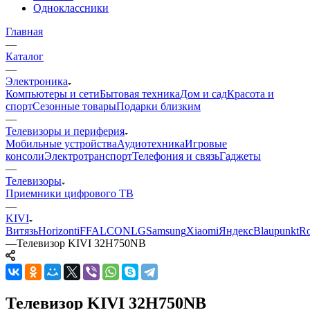
Одноклассники
Главная
—
Каталог
—
Электроника
Компьютеры и сети
Бытовая техника
Дом и сад
Красота и
спорт
Сезонные товары
Подарки близким
—
Телевизоры и периферия
Мобильные устройства
Аудиотехника
Игровые
консоли
Электротранспорт
Телефония и связь
Гаджеты
—
Телевизоры
Приемники цифрового ТВ
—
KIVI
Витязь
Horizont
iFFALCON
LG
Samsung
Xiaomi
Яндекс
Blaupunkt
R
—
Телевизор KIVI 32H750NB
Телевизор KIVI 32H750NB