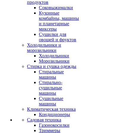
продуктов
Соковыжималки
Кухонные
комбайны, машины
и планетарные
миксеры
Сушилки для
овощей и фруктов
Холодильники и
морозильники
Холодильники
Морозильники
Стирка и сушка одежды
Стиральные
машины
Стирально-
сушильные
машины
Сушильные
машины
Климатическая техника
Кондиционеры
Садовая техника
Газонокосилки
Триммеры