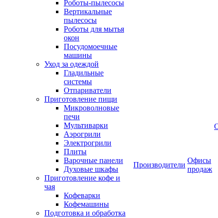
Роботы-пылесосы
Вертикальные
пылесосы
Роботы для мытья
окон
Посудомоечные
машины
Уход за одеждой
Гладильные
системы
Отпариватели
Приготовление пищи
Микроволновые
печи
Мультиварки
Аэрогрили
Электрогрили
Плиты
Варочные панели
Офисы
Производители
Духовые шкафы
продаж
Приготовление кофе и
чая
Кофеварки
Кофемашины
Подготовка и обработка