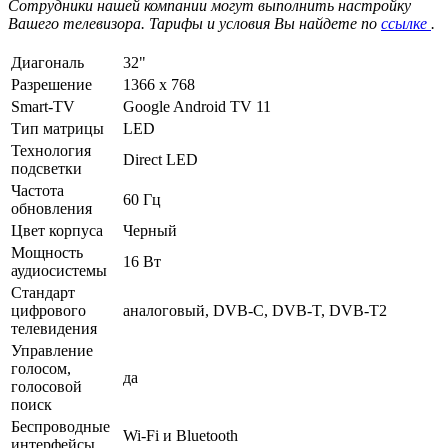
Сотрудники нашей компании могут выполнить настройку
Вашего телевизора. Тарифы и условия Вы найдете по
ссылке
.
Диагональ
32"
Разрешение
1366 x 768
Smart-TV
Google Android TV 11
Тип матрицы
LED
Технология
Direct LED
подсветки
Частота
60 Гц
обновления
Цвет корпуса
Черный
Мощность
16 Вт
аудиосистемы
Стандарт
цифрового
аналоговый, DVB-C, DVB-T, DVB-T2
телевидения
Управление
голосом,
да
голосовой
поиск
Беспроводные
Wi-Fi и Bluetooth
интерфейсы