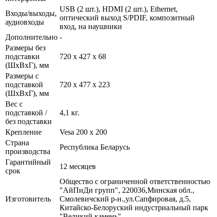
USB (2 шт.), HDMI (2 шт.), Ethernet,
Входы/выходы,
оптический выход S/PDIF, композитный
аудиовходы
вход, на наушники
Дополнительно
-
Размеры без
подставки
720 x 427 x 68
(ШxВxГ), мм
Размеры с
подставкой
720 x 477 x 223
(ШxВxГ), мм
Вес с
подставкой /
4,1 кг.
без подставки
Крепление
Vesa 200 x 200
Страна
Республика Беларусь
производства
Гарантийный
12 месяцев
срок
Общество с ограниченной ответственностью
"АйПиДи групп", 220036,Минская обл.,
Изготовитель
Смолевичский р-н.,ул.Сапфировая, д.5,
Китайско-Белоруский индустриальный парк
"Великий камень"