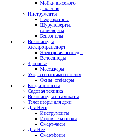
Мойки высокого
давления
Инструменты
Перфораторы
Шуруповерты,
гайковерты
Бензопилы
Велосипеды,
электротранспорт
Электровелосипеды
Велосипеды
Здоровье
Массажеры
Уход за волосами и телом
Фены, стайлеры
Кондиционеры
Садовая техника
Велосипеды и самокаты
Телевизоры для дачи
Для Него
Инструменты
Игровые консоли
Смарт-часы
Для Нее
Смартфоны