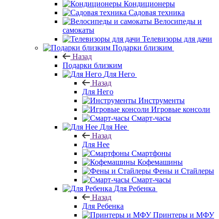
Кондиционеры
Садовая техника
Велосипеды и
самокаты
Телевизоры для дачи
Подарки близким
Назад
Подарки близким
Для Него
Назад
Для Него
Инструменты
Игровые консоли
Смарт-часы
Для Нее
Назад
Для Нее
Смартфоны
Кофемашины
Фены и Стайлеры
Смарт-часы
Для Ребенка
Назад
Для Ребенка
Принтеры и МФУ