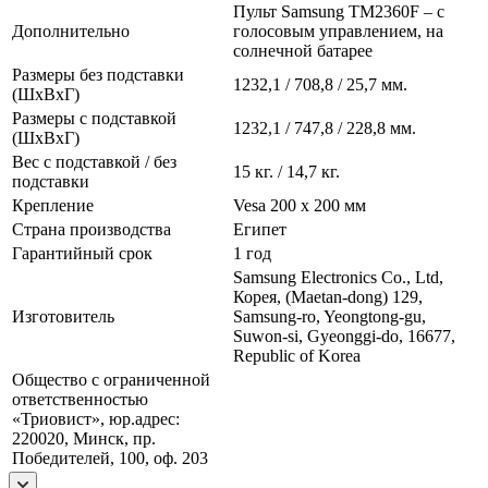
Пульт Samsung TM2360F – с
Дополнительно
голосовым управлением, на
солнечной батарее
Размеры без подставки
1232,1 / 708,8 / 25,7 мм.
(ШxВxГ)
Размеры с подставкой
1232,1 / 747,8 / 228,8 мм.
(ШxВxГ)
Вес с подставкой / без
15 кг. / 14,7 кг.
подставки
Крепление
Vesa 200 x 200 мм
Страна производства
Египет
Гарантийный срок
1 год
Samsung Electronics Co., Ltd,
Корея, (Maetan-dong) 129,
Изготовитель
Samsung-ro, Yeongtong-gu,
Suwon-si, Gyeonggi-do, 16677,
Republic of Korea
Общество с ограниченной
ответственностью
«Триовист», юр.адрес:
220020, Минск, пр.
Победителей, 100, оф. 203