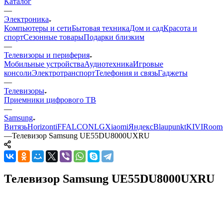
Каталог
—
Электроника
Компьютеры и сети
Бытовая техника
Дом и сад
Красота и
спорт
Сезонные товары
Подарки близким
—
Телевизоры и периферия
Мобильные устройства
Аудиотехника
Игровые
консоли
Электротранспорт
Телефония и связь
Гаджеты
—
Телевизоры
Приемники цифрового ТВ
—
Samsung
Витязь
Horizont
iFFALCON
LG
Xiaomi
Яндекс
Blaupunkt
KIVI
Room
—
Телевизор Samsung UE55DU8000UXRU
Телевизор Samsung UE55DU8000UXRU