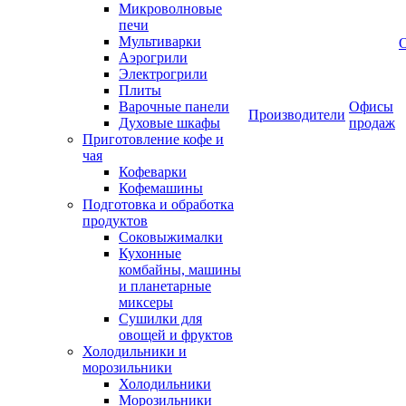
Микроволновые
печи
Мультиварки
Аэрогрили
Электрогрили
Плиты
Варочные панели
Офисы
Производители
Духовые шкафы
продаж
Приготовление кофе и
чая
Кофеварки
Кофемашины
Подготовка и обработка
продуктов
Соковыжималки
Кухонные
комбайны, машины
и планетарные
миксеры
Сушилки для
овощей и фруктов
Холодильники и
морозильники
Холодильники
Морозильники