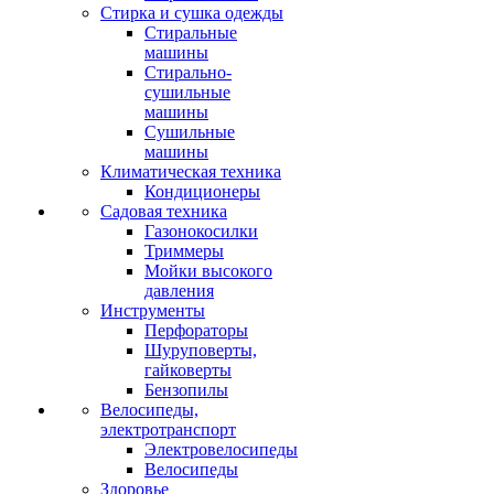
Стирка и сушка одежды
Стиральные
машины
Стирально-
сушильные
машины
Сушильные
машины
Климатическая техника
Кондиционеры
Садовая техника
Газонокосилки
Триммеры
Мойки высокого
давления
Инструменты
Перфораторы
Шуруповерты,
гайковерты
Бензопилы
Велосипеды,
электротранспорт
Электровелосипеды
Велосипеды
Здоровье