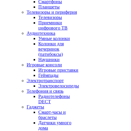
Смартфоны
Планшеты
Телевизоры и периферия
Телевизоры
Приемники
цифрового ТВ
Аудиотехника
Умные колонки
Колонки для
вечеринок
(патибоксы)
Наушники
Игровые консоли
Игровые приставки
Геймпады
Электротранспорт
Электровелосипеды
Телефония и связь
Радиотелефоны
DECT
Гаджеты
Смарт-часы и
браслеты
Датчики умного
дома