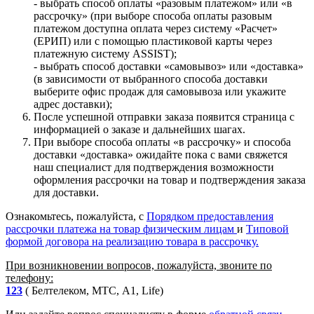
- выбрать способ оплаты «разовым платежом» или «в
рассрочку» (при выборе способа оплаты разовым
платежом доступна оплата через систему «Расчет»
(ЕРИП) или с помощью пластиковой карты через
платежную систему ASSIST);
- выбрать способ доставки «самовывоз» или «доставка»
(в зависимости от выбранного способа доставки
выберите офис продаж для самовывоза или укажите
адрес доставки);
После успешной отправки заказа появится страница с
информацией о заказе и дальнейших шагах.
При выборе способа оплаты «в рассрочку» и способа
доставки «доставка» ожидайте пока с вами свяжется
наш специалист для подтверждения возможности
оформления рассрочки на товар и подтверждения заказа
для доставки.
Ознакомьтесь, пожалуйста, с
Порядком предоставления
рассрочки платежа на товар физическим лицам
и
Типовой
формой договора на реализацию товара в рассрочку.
При возникновении вопросов, пожалуйста, звоните по
телефону:
123
( Белтелеком, МТС, A1, Life)