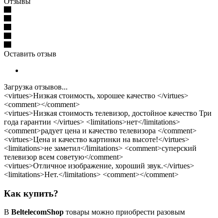
Отзывы
Оставить отзыв
Загрузка отзывов...
<virtues>Низкая стоимость, хорошее качество </virtues>
<comment></comment>
<virtues>Низкая стоимость телевизор, достойное качество Три
года гарантии </virtues> <limitations>нет</limitations>
<comment>радует цена и качество телевизора </comment>
<virtues>Цена и качество картинки на высоте!</virtues>
<limitations>не заметил</limitations> <comment>суперский
телевизор всем советую</comment>
<virtues>Отличное изображение, хороший звук.</virtues>
<limitations>Нет.</limitations> <comment></comment>
Как купить?
В
BeltelecomShop
товары можно приобрести разовым