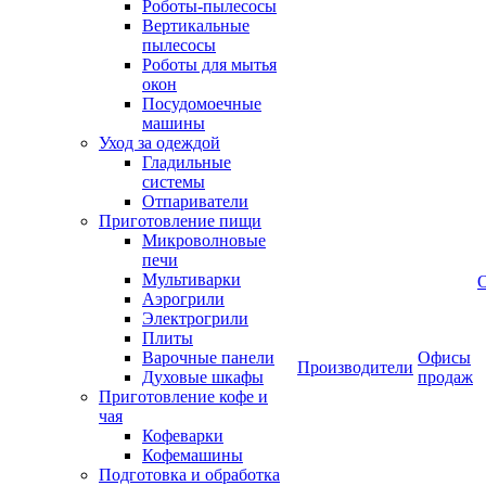
Роботы-пылесосы
Вертикальные
пылесосы
Роботы для мытья
окон
Посудомоечные
машины
Уход за одеждой
Гладильные
системы
Отпариватели
Приготовление пищи
Микроволновые
печи
Мультиварки
Аэрогрили
Электрогрили
Плиты
Варочные панели
Офисы
Производители
Духовые шкафы
продаж
Приготовление кофе и
чая
Кофеварки
Кофемашины
Подготовка и обработка