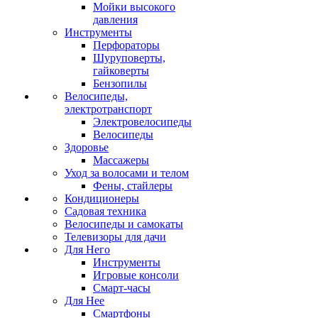
Мойки высокого
давления
Инструменты
Перфораторы
Шуруповерты,
гайковерты
Бензопилы
Велосипеды,
электротранспорт
Электровелосипеды
Велосипеды
Здоровье
Массажеры
Уход за волосами и телом
Фены, стайлеры
Кондиционеры
Садовая техника
Велосипеды и самокаты
Телевизоры для дачи
Для Него
Инструменты
Игровые консоли
Смарт-часы
Для Нее
Смартфоны