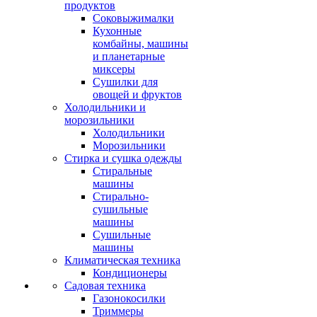
продуктов
Соковыжималки
Кухонные
комбайны, машины
и планетарные
миксеры
Сушилки для
овощей и фруктов
Холодильники и
морозильники
Холодильники
Морозильники
Стирка и сушка одежды
Стиральные
машины
Стирально-
сушильные
машины
Сушильные
машины
Климатическая техника
Кондиционеры
Садовая техника
Газонокосилки
Триммеры