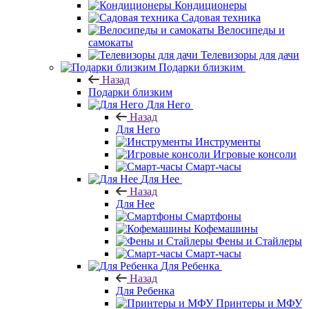
Кондиционеры
Садовая техника
Велосипеды и
самокаты
Телевизоры для дачи
Подарки близким
Назад
Подарки близким
Для Него
Назад
Для Него
Инструменты
Игровые консоли
Смарт-часы
Для Нее
Назад
Для Нее
Смартфоны
Кофемашины
Фены и Стайлеры
Смарт-часы
Для Ребенка
Назад
Для Ребенка
Принтеры и МФУ