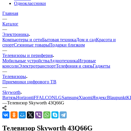
Одноклассники
Главная
—
Каталог
—
Электроника
Компьютеры и сети
Бытовая техника
Дом и сад
Красота и
спорт
Сезонные товары
Подарки близким
—
Телевизоры и периферия
Мобильные устройства
Аудиотехника
Игровые
консоли
Электротранспорт
Телефония и связь
Гаджеты
—
Телевизоры
Приемники цифрового ТВ
—
Skyworth
Витязь
Horizont
iFFALCON
LG
Samsung
Xiaomi
Яндекс
Blaupunkt
K
—
Телевизор Skyworth 43Q66G
Телевизор Skyworth 43Q66G