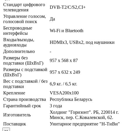
Стандарт цифрового
DVB-T2/C/S2,CI+
телевидения
Управление голосом,
Да
голосовой поиск
Беспроводные
Wi-Fi и Bluetooth
интерфейсы
Входы/выходы,
HDMIx3, USBx2, под наушники
аудиовходы
Дополнительно
-
Размеры без
957 x 568 x 87
подставки (ШxВxГ)
Размеры с подставкой
957 x 632 x 249
(ШxВxГ)
Вес с подставкой / без
6,9 кг. / 6,5 кг.
подставки
Крепление
VESA200x100
Страна производства
Республика Беларусь
Гарантийный срок
3 года
Холдинг "Горизонт". РБ, 220014 г.
Изготовитель
Минск, пер. С.Ковалевской, 62.
Поставщик
Унитарное предприятие "Н-ТиВи"