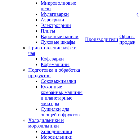
Микроволновые
печи
Мультиварки
Аэрогрили
Электрогрили
Плиты
Варочные панели
Офисы
Производители
Духовые шкафы
продаж
Приготовление кофе и
чая
Кофеварки
Кофемашины
Подготовка и обработка
продуктов
Соковыжималки
Кухонные
комбайны, машины
и планетарные
миксеры
Сушилки для
овощей и фруктов
Холодильники и
морозильники
Холодильники
Морозильники