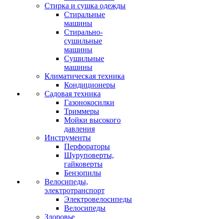
Стирка и сушка одежды
Стиральные
машины
Стирально-
сушильные
машины
Сушильные
машины
Климатическая техника
Кондиционеры
Садовая техника
Газонокосилки
Триммеры
Мойки высокого
давления
Инструменты
Перфораторы
Шуруповерты,
гайковерты
Бензопилы
Велосипеды,
электротранспорт
Электровелосипеды
Велосипеды
Здоровье