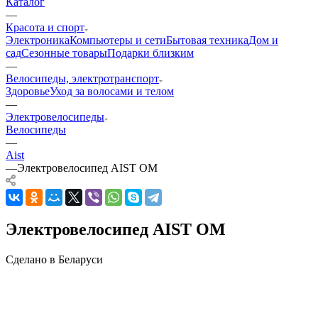
Каталог
—
Красота и спорт
Электроника
Компьютеры и сети
Бытовая техника
Дом и
сад
Сезонные товары
Подарки близким
—
Велосипеды, электротранспорт
Здоровье
Уход за волосами и телом
—
Электровелосипеды
Велосипеды
—
Aist
—
Электровелосипед AIST OM
Электровелосипед AIST OM
Сделано в Беларуси