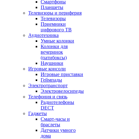
Смартфоны
Планшеты
Телевизоры и периферия
Телевизоры
Приемники
цифрового ТВ
Аудиотехника
Умные колонки
Колонки для
вечеринок
(патибоксы)
Наушники
Игровые консоли
Игровые приставки
Геймпады
Электротранспорт
Электровелосипеды
Телефония и связь
Радиотелефоны
DECT
Гаджеты
Смарт-часы и
браслеты
Датчики умного
дома