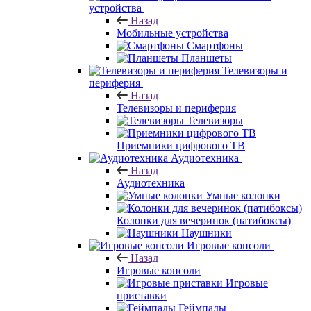
устройства
Назад
Мобильные устройства
Смартфоны
Планшеты
Телевизоры и
периферия
Назад
Телевизоры и периферия
Телевизоры
Приемники цифрового ТВ
Аудиотехника
Назад
Аудиотехника
Умные колонки
Колонки для вечеринок (патибоксы)
Наушники
Игровые консоли
Назад
Игровые консоли
Игровые
приставки
Геймпады