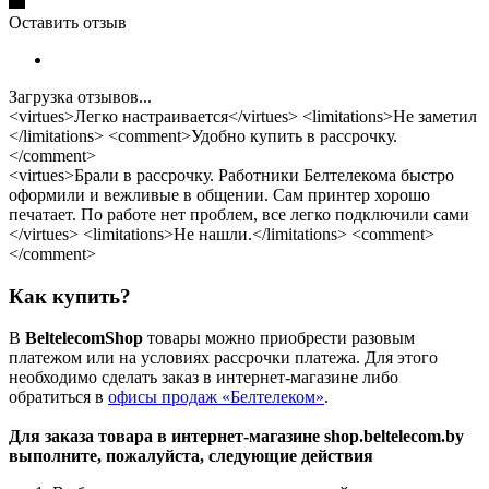
Оставить отзыв
Загрузка отзывов...
<virtues>Легко настраивается</virtues> <limitations>Не заметил
</limitations> <comment>Удобно купить в рассрочку.
</comment>
<virtues>Брали в рассрочку. Работники Белтелекома быстро
оформили и вежливые в общении. Сам принтер хорошо
печатает. По работе нет проблем, все легко подключили сами
</virtues> <limitations>Не нашли.</limitations> <comment>
</comment>
Как купить?
В
BeltelecomShop
товары можно приобрести разовым
платежом или на условиях рассрочки платежа. Для этого
необходимо сделать заказ в интернет-магазине либо
обратиться в
офисы продаж «Белтелеком»
.
Для заказа товара в интернет-магазине shop.beltelecom.by
выполните, пожалуйста, следующие действия