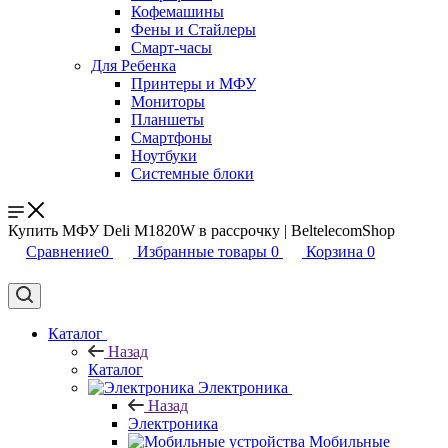
Кофемашины
Фены и Стайлеры
Смарт-часы
Для Ребенка
Принтеры и МФУ
Мониторы
Планшеты
Смартфоны
Ноутбуки
Системные блоки
Купить МФУ Deli M1820W в рассрочку | BeltelecomShop
Сравнение
0
Избранные товары
0
Корзина
0
Каталог
Назад
Каталог
Электроника
Назад
Электроника
Мобильные