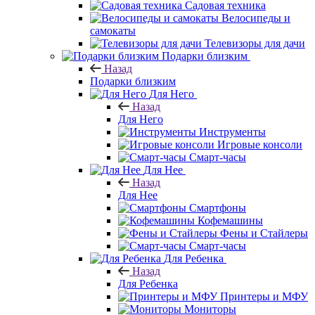
Садовая техника
Велосипеды и
самокаты
Телевизоры для дачи
Подарки близким
Назад
Подарки близким
Для Него
Назад
Для Него
Инструменты
Игровые консоли
Смарт-часы
Для Нее
Назад
Для Нее
Смартфоны
Кофемашины
Фены и Стайлеры
Смарт-часы
Для Ребенка
Назад
Для Ребенка
Принтеры и МФУ
Мониторы