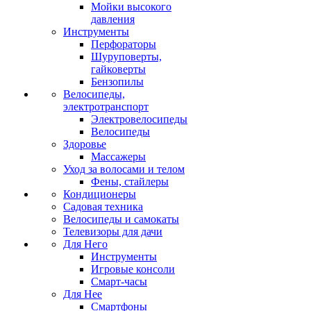
Мойки высокого
давления
Инструменты
Перфораторы
Шуруповерты,
гайковерты
Бензопилы
Велосипеды,
электротранспорт
Электровелосипеды
Велосипеды
Здоровье
Массажеры
Уход за волосами и телом
Фены, стайлеры
Кондиционеры
Садовая техника
Велосипеды и самокаты
Телевизоры для дачи
Для Него
Инструменты
Игровые консоли
Смарт-часы
Для Нее
Смартфоны