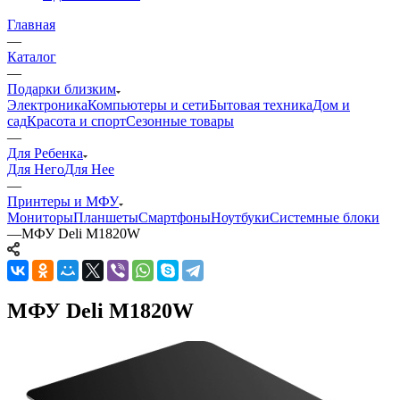
Главная
—
Каталог
—
Подарки близким
Электроника
Компьютеры и сети
Бытовая техника
Дом и
сад
Красота и спорт
Сезонные товары
—
Для Ребенка
Для Него
Для Нее
—
Принтеры и МФУ
Мониторы
Планшеты
Смартфоны
Ноутбуки
Системные блоки
—
МФУ Deli M1820W
МФУ Deli M1820W