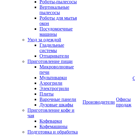
Роботы-пылесосы
Вертикальные
пылесосы
Роботы для мытья
окон
Посудомоечные
машины
Уход за одеждой
Гладильные
системы
Отпариватели
Приготовление пищи
Микроволновые
печи
Мультиварки
Аэрогрили
Электрогрили
Плиты
Варочные панели
Офисы
Производители
Духовые шкафы
продаж
Приготовление кофе и
чая
Кофеварки
Кофемашины
Подготовка и обработка