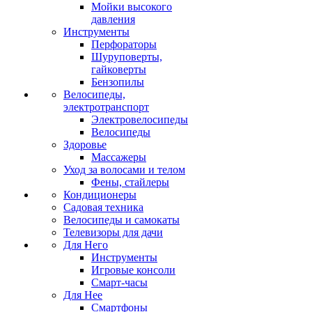
Мойки высокого
давления
Инструменты
Перфораторы
Шуруповерты,
гайковерты
Бензопилы
Велосипеды,
электротранспорт
Электровелосипеды
Велосипеды
Здоровье
Массажеры
Уход за волосами и телом
Фены, стайлеры
Кондиционеры
Садовая техника
Велосипеды и самокаты
Телевизоры для дачи
Для Него
Инструменты
Игровые консоли
Смарт-часы
Для Нее
Смартфоны