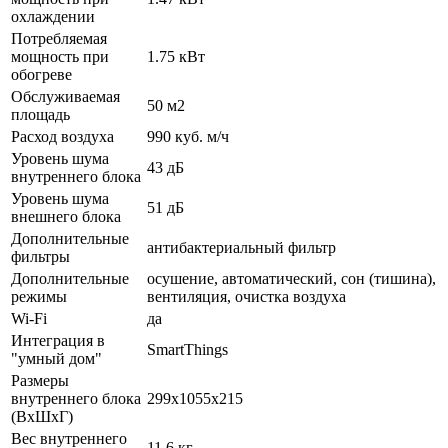
охлаждении
Потребляемая
мощность при
1.75 кВт
обогреве
Обслуживаемая
50 м2
площадь
Расход воздуха
990 куб. м/ч
Уровень шума
43 дБ
внутреннего блока
Уровень шума
51 дБ
внешнего блока
Дополнительные
антибактериальный фильтр
фильтры
Дополнительные
осушение, автоматический, сон (тишина),
режимы
вентиляция, очистка воздуха
Wi-Fi
да
Интеграция в
SmartThings
"умный дом"
Размеры
внутреннего блока
299х1055х215
(ВхШхГ)
Вес внутреннего
11,6 кг