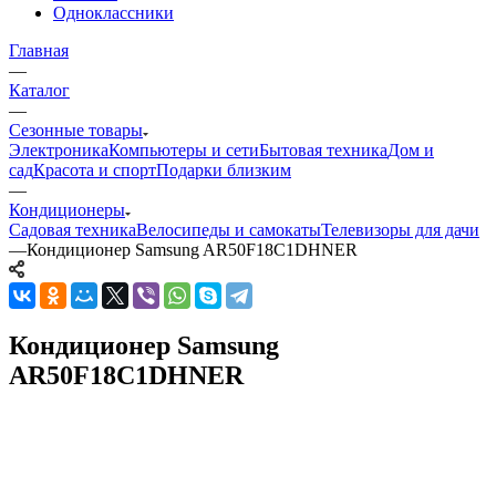
Одноклассники
Главная
—
Каталог
—
Сезонные товары
Электроника
Компьютеры и сети
Бытовая техника
Дом и
сад
Красота и спорт
Подарки близким
—
Кондиционеры
Садовая техника
Велосипеды и самокаты
Телевизоры для дачи
—
Кондиционер Samsung AR50F18C1DHNER
Кондиционер Samsung
AR50F18C1DHNER