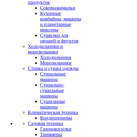
продуктов
Соковыжималки
Кухонные
комбайны, машины
и планетарные
миксеры
Сушилки для
овощей и фруктов
Холодильники и
морозильники
Холодильники
Морозильники
Стирка и сушка одежды
Стиральные
машины
Стирально-
сушильные
машины
Сушильные
машины
Климатическая техника
Кондиционеры
Садовая техника
Газонокосилки
Триммеры