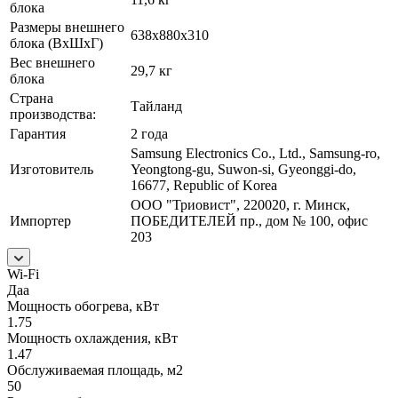
блока
Размеры внешнего
638х880х310
блока (ВхШхГ)
Вес внешнего
29,7 кг
блока
Страна
Тайланд
производства:
Гарантия
2 года
Samsung Electronics Co., Ltd., Samsung-ro,
Изготовитель
Yeongtong-gu, Suwon-si, Gyeonggi-do,
16677, Republic of Korea
ООО "Триовист", 220020, г. Минск,
Импортер
ПОБЕДИТЕЛЕЙ пр., дом № 100, офис
203
Wi-Fi
Даа
Мощность обогрева, кВт
1.75
Мощность охлаждения, кВт
1.47
Обслуживаемая площадь, м2
50