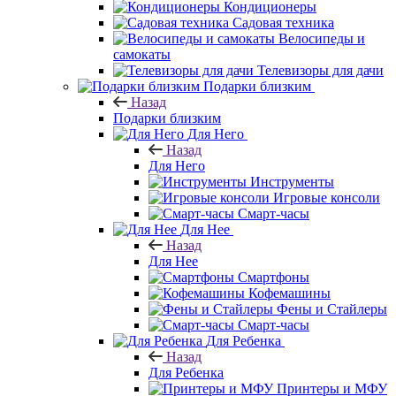
Кондиционеры
Садовая техника
Велосипеды и
самокаты
Телевизоры для дачи
Подарки близким
Назад
Подарки близким
Для Него
Назад
Для Него
Инструменты
Игровые консоли
Смарт-часы
Для Нее
Назад
Для Нее
Смартфоны
Кофемашины
Фены и Стайлеры
Смарт-часы
Для Ребенка
Назад
Для Ребенка
Принтеры и МФУ