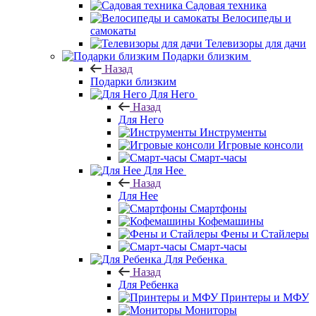
Садовая техника
Велосипеды и
самокаты
Телевизоры для дачи
Подарки близким
Назад
Подарки близким
Для Него
Назад
Для Него
Инструменты
Игровые консоли
Смарт-часы
Для Нее
Назад
Для Нее
Смартфоны
Кофемашины
Фены и Стайлеры
Смарт-часы
Для Ребенка
Назад
Для Ребенка
Принтеры и МФУ
Мониторы