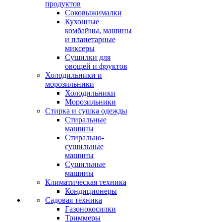
продуктов
Соковыжималки
Кухонные
комбайны, машины
и планетарные
миксеры
Сушилки для
овощей и фруктов
Холодильники и
морозильники
Холодильники
Морозильники
Стирка и сушка одежды
Стиральные
машины
Стирально-
сушильные
машины
Сушильные
машины
Климатическая техника
Кондиционеры
Садовая техника
Газонокосилки
Триммеры