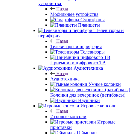
устройства
Назад
Мобильные устройства
Смартфоны
Планшеты
Телевизоры и
периферия
Назад
Телевизоры и периферия
Телевизоры
Приемники цифрового ТВ
Аудиотехника
Назад
Аудиотехника
Умные колонки
Колонки для вечеринок (патибоксы)
Наушники
Игровые консоли
Назад
Игровые консоли
Игровые
приставки
Геймпады