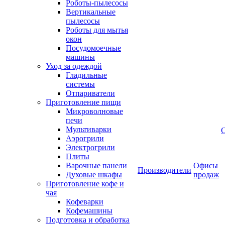
Роботы-пылесосы
Вертикальные
пылесосы
Роботы для мытья
окон
Посудомоечные
машины
Уход за одеждой
Гладильные
системы
Отпариватели
Приготовление пищи
Микроволновые
печи
Мультиварки
Аэрогрили
Электрогрили
Плиты
Варочные панели
Офисы
Производители
Духовые шкафы
продаж
Приготовление кофе и
чая
Кофеварки
Кофемашины
Подготовка и обработка