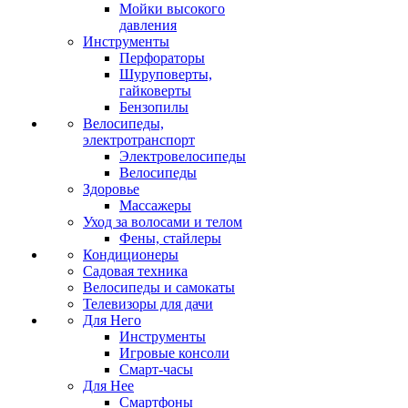
Мойки высокого
давления
Инструменты
Перфораторы
Шуруповерты,
гайковерты
Бензопилы
Велосипеды,
электротранспорт
Электровелосипеды
Велосипеды
Здоровье
Массажеры
Уход за волосами и телом
Фены, стайлеры
Кондиционеры
Садовая техника
Велосипеды и самокаты
Телевизоры для дачи
Для Него
Инструменты
Игровые консоли
Смарт-часы
Для Нее
Смартфоны