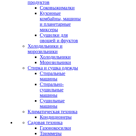
продуктов
Соковыжималки
Кухонные
комбайны, машины
и планетарные
миксеры
Сушилки для
овощей и фруктов
Холодильники и
морозильники
Холодильники
Морозильники
Стирка и сушка одежды
Стиральные
машины
Стирально-
сушильные
машины
Сушильные
машины
Климатическая техника
Кондиционеры
Садовая техника
Газонокосилки
Триммеры