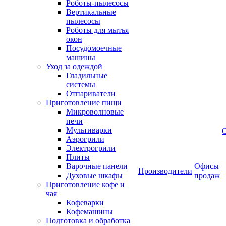
Роботы-пылесосы
Вертикальные
пылесосы
Роботы для мытья
окон
Посудомоечные
машины
Уход за одеждой
Гладильные
системы
Отпариватели
Приготовление пищи
Микроволновые
печи
Мультиварки
Аэрогрили
Электрогрили
Плиты
Варочные панели
Офисы
Производители
Духовые шкафы
продаж
Приготовление кофе и
чая
Кофеварки
Кофемашины
Подготовка и обработка