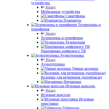
устройства
Назад
Мобильные устройства
Смартфоны
Планшеты
Телевизоры и
периферия
Назад
Телевизоры и периферия
Телевизоры
Приемники цифрового ТВ
Аудиотехника
Назад
Аудиотехника
Умные колонки
Колонки для вечеринок (патибоксы)
Наушники
Игровые консоли
Назад
Игровые консоли
Игровые
приставки
Геймпады