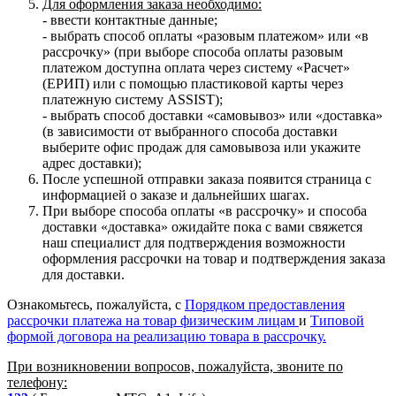
Для оформления заказа необходимо:
- ввести контактные данные;
- выбрать способ оплаты «разовым платежом» или «в
рассрочку» (при выборе способа оплаты разовым
платежом доступна оплата через систему «Расчет»
(ЕРИП) или с помощью пластиковой карты через
платежную систему ASSIST);
- выбрать способ доставки «самовывоз» или «доставка»
(в зависимости от выбранного способа доставки
выберите офис продаж для самовывоза или укажите
адрес доставки);
После успешной отправки заказа появится страница с
информацией о заказе и дальнейших шагах.
При выборе способа оплаты «в рассрочку» и способа
доставки «доставка» ожидайте пока с вами свяжется
наш специалист для подтверждения возможности
оформления рассрочки на товар и подтверждения заказа
для доставки.
Ознакомьтесь, пожалуйста, с
Порядком предоставления
рассрочки платежа на товар физическим лицам
и
Типовой
формой договора на реализацию товара в рассрочку.
При возникновении вопросов, пожалуйста, звоните по
телефону: