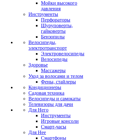
Мойки высокого
давления
Инструменты
Перфораторы
Шуруповерты,
гайковерты
Бензопилы
Велосипеды,
электротранспорт
Электровелосипеды
Велосипеды
Здоровье
Массажеры
Уход за волосами и телом
Фены, стайлеры
Кондиционеры
Садовая техника
Велосипеды и самокаты
Телевизоры для дачи
Для Него
Инструменты
Игровые консоли
Смарт-часы
Для Нее
Смартфоны