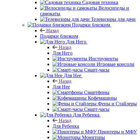
Садовая техника
Велосипеды и
самокаты
Телевизоры для дачи
Подарки близким
Назад
Подарки близким
Для Него
Назад
Для Него
Инструменты
Игровые консоли
Смарт-часы
Для Нее
Назад
Для Нее
Смартфоны
Кофемашины
Фены и Стайлеры
Смарт-часы
Для Ребенка
Назад
Для Ребенка
Принтеры и МФУ
Мониторы