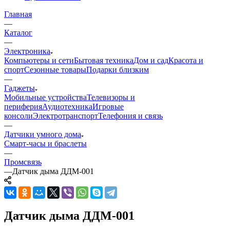
Главная
—
Каталог
—
Электроника
Компьютеры и сети
Бытовая техника
Дом и сад
Красота и
спорт
Сезонные товары
Подарки близким
—
Гаджеты
Мобильные устройства
Телевизоры и
периферия
Аудиотехника
Игровые
консоли
Электротранспорт
Телефония и связь
—
Датчики умного дома
Смарт-часы и браслеты
—
Промсвязь
—
Датчик дыма ДДМ-001
Датчик дыма ДДМ-001