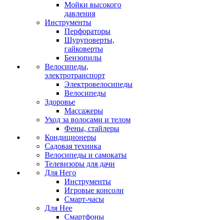
Мойки высокого
давления
Инструменты
Перфораторы
Шуруповерты,
гайковерты
Бензопилы
Велосипеды,
электротранспорт
Электровелосипеды
Велосипеды
Здоровье
Массажеры
Уход за волосами и телом
Фены, стайлеры
Кондиционеры
Садовая техника
Велосипеды и самокаты
Телевизоры для дачи
Для Него
Инструменты
Игровые консоли
Смарт-часы
Для Нее
Смартфоны