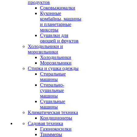
продуктов
Соковыжималки
Кухонные
комбайны, машины
и планетарные
миксеры
Сушилки для
овощей и фруктов
Холодильники и
морозильники
Холодильники
Морозильники
Стирка и сушка одежды
Стиральные
машины
Стирально-
сушильные
машины
Сушильные
машины
Климатическая техника
Кондиционеры
Садовая техника
Газонокосилки
Триммеры