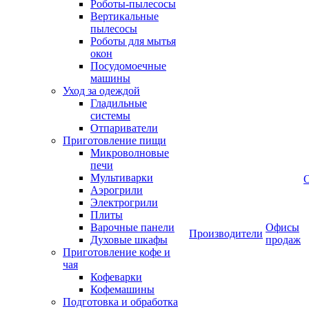
Роботы-пылесосы
Вертикальные
пылесосы
Роботы для мытья
окон
Посудомоечные
машины
Уход за одеждой
Гладильные
системы
Отпариватели
Приготовление пищи
Микроволновые
печи
Мультиварки
Аэрогрили
Электрогрили
Плиты
Варочные панели
Офисы
Производители
Духовые шкафы
продаж
Приготовление кофе и
чая
Кофеварки
Кофемашины
Подготовка и обработка