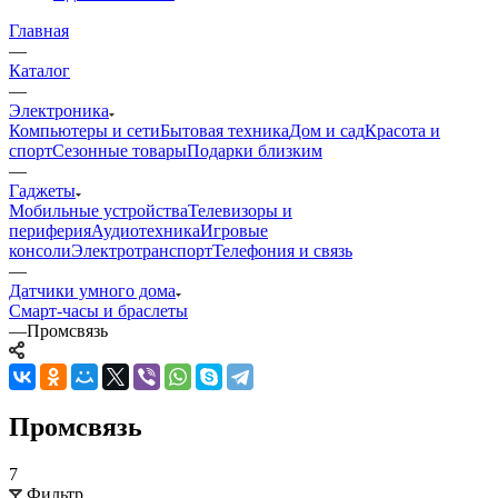
Главная
—
Каталог
—
Электроника
Компьютеры и сети
Бытовая техника
Дом и сад
Красота и
спорт
Сезонные товары
Подарки близким
—
Гаджеты
Мобильные устройства
Телевизоры и
периферия
Аудиотехника
Игровые
консоли
Электротранспорт
Телефония и связь
—
Датчики умного дома
Смарт-часы и браслеты
—
Промсвязь
Промсвязь
7
Фильтр