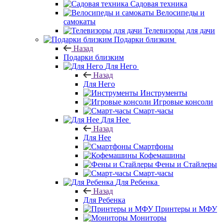
Садовая техника
Велосипеды и
самокаты
Телевизоры для дачи
Подарки близким
Назад
Подарки близким
Для Него
Назад
Для Него
Инструменты
Игровые консоли
Смарт-часы
Для Нее
Назад
Для Нее
Смартфоны
Кофемашины
Фены и Стайлеры
Смарт-часы
Для Ребенка
Назад
Для Ребенка
Принтеры и МФУ
Мониторы