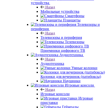
устройства
Назад
Мобильные устройства
Смартфоны
Планшеты
Телевизоры и
периферия
Назад
Телевизоры и периферия
Телевизоры
Приемники цифрового ТВ
Аудиотехника
Назад
Аудиотехника
Умные колонки
Колонки для вечеринок (патибоксы)
Наушники
Игровые консоли
Назад
Игровые консоли
Игровые
приставки
Геймпады