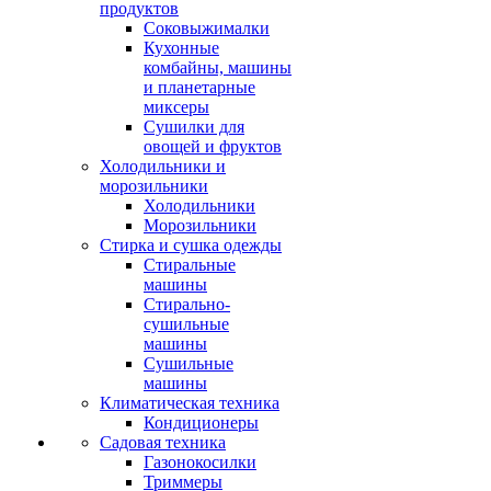
продуктов
Соковыжималки
Кухонные
комбайны, машины
и планетарные
миксеры
Сушилки для
овощей и фруктов
Холодильники и
морозильники
Холодильники
Морозильники
Стирка и сушка одежды
Стиральные
машины
Стирально-
сушильные
машины
Сушильные
машины
Климатическая техника
Кондиционеры
Садовая техника
Газонокосилки
Триммеры