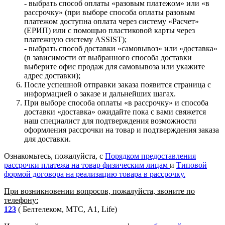
- выбрать способ оплаты «разовым платежом» или «в
рассрочку» (при выборе способа оплаты разовым
платежом доступна оплата через систему «Расчет»
(ЕРИП) или с помощью пластиковой карты через
платежную систему ASSIST);
- выбрать способ доставки «самовывоз» или «доставка»
(в зависимости от выбранного способа доставки
выберите офис продаж для самовывоза или укажите
адрес доставки);
После успешной отправки заказа появится страница с
информацией о заказе и дальнейших шагах.
При выборе способа оплаты «в рассрочку» и способа
доставки «доставка» ожидайте пока с вами свяжется
наш специалист для подтверждения возможности
оформления рассрочки на товар и подтверждения заказа
для доставки.
Ознакомьтесь, пожалуйста, с
Порядком предоставления
рассрочки платежа на товар физическим лицам
и
Типовой
формой договора на реализацию товара в рассрочку.
При возникновении вопросов, пожалуйста, звоните по
телефону:
123
( Белтелеком, МТС, A1, Life)