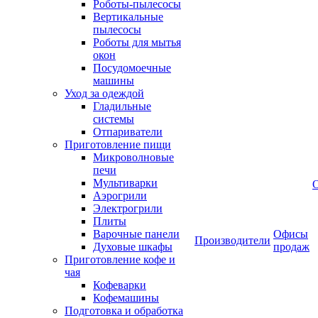
Роботы-пылесосы
Вертикальные
пылесосы
Роботы для мытья
окон
Посудомоечные
машины
Уход за одеждой
Гладильные
системы
Отпариватели
Приготовление пищи
Микроволновые
печи
Мультиварки
Аэрогрили
Электрогрили
Плиты
Варочные панели
Офисы
Производители
Духовые шкафы
продаж
Приготовление кофе и
чая
Кофеварки
Кофемашины
Подготовка и обработка