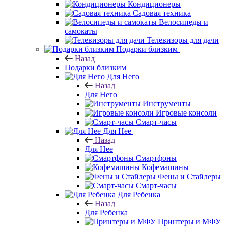
Кондиционеры
Садовая техника
Велосипеды и
самокаты
Телевизоры для дачи
Подарки близким
Назад
Подарки близким
Для Него
Назад
Для Него
Инструменты
Игровые консоли
Смарт-часы
Для Нее
Назад
Для Нее
Смартфоны
Кофемашины
Фены и Стайлеры
Смарт-часы
Для Ребенка
Назад
Для Ребенка
Принтеры и МФУ