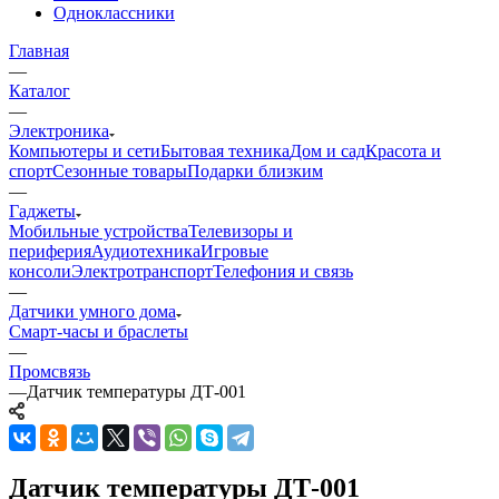
Одноклассники
Главная
—
Каталог
—
Электроника
Компьютеры и сети
Бытовая техника
Дом и сад
Красота и
спорт
Сезонные товары
Подарки близким
—
Гаджеты
Мобильные устройства
Телевизоры и
периферия
Аудиотехника
Игровые
консоли
Электротранспорт
Телефония и связь
—
Датчики умного дома
Смарт-часы и браслеты
—
Промсвязь
—
Датчик температуры ДТ-001
Датчик температуры ДТ-001