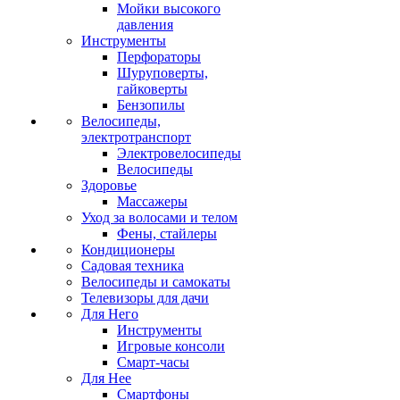
Мойки высокого
давления
Инструменты
Перфораторы
Шуруповерты,
гайковерты
Бензопилы
Велосипеды,
электротранспорт
Электровелосипеды
Велосипеды
Здоровье
Массажеры
Уход за волосами и телом
Фены, стайлеры
Кондиционеры
Садовая техника
Велосипеды и самокаты
Телевизоры для дачи
Для Него
Инструменты
Игровые консоли
Смарт-часы
Для Нее
Смартфоны