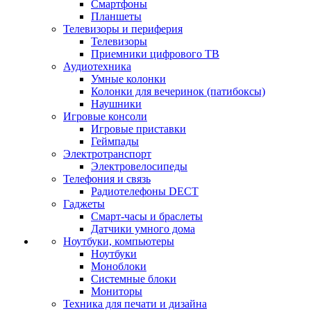
Смартфоны
Планшеты
Телевизоры и периферия
Телевизоры
Приемники цифрового ТВ
Аудиотехника
Умные колонки
Колонки для вечеринок (патибоксы)
Наушники
Игровые консоли
Игровые приставки
Геймпады
Электротранспорт
Электровелосипеды
Телефония и связь
Радиотелефоны DECT
Гаджеты
Смарт-часы и браслеты
Датчики умного дома
Ноутбуки, компьютеры
Ноутбуки
Моноблоки
Системные блоки
Мониторы
Техника для печати и дизайна