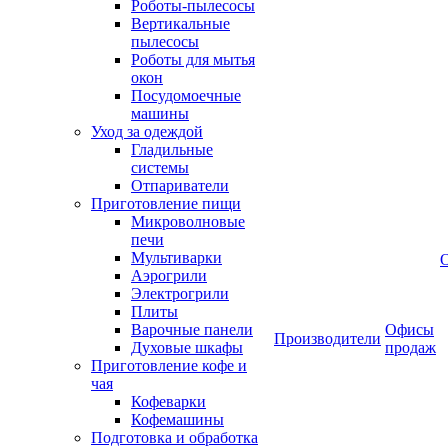
Роботы-пылесосы
Вертикальные
пылесосы
Роботы для мытья
окон
Посудомоечные
машины
Уход за одеждой
Гладильные
системы
Отпариватели
Приготовление пищи
Микроволновые
печи
Мультиварки
Аэрогрили
Электрогрили
Плиты
Варочные панели
Офисы
Производители
Духовые шкафы
продаж
Приготовление кофе и
чая
Кофеварки
Кофемашины
Подготовка и обработка