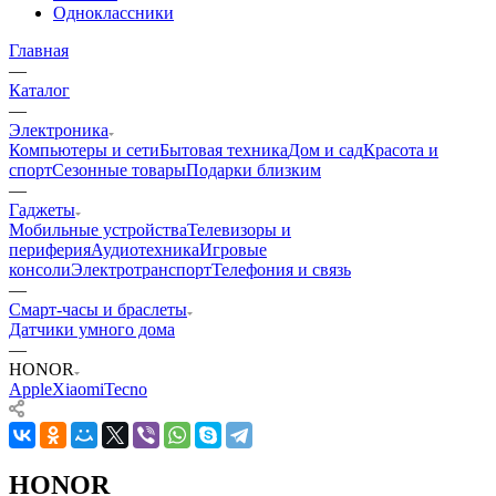
Одноклассники
Главная
—
Каталог
—
Электроника
Компьютеры и сети
Бытовая техника
Дом и сад
Красота и
спорт
Сезонные товары
Подарки близким
—
Гаджеты
Мобильные устройства
Телевизоры и
периферия
Аудиотехника
Игровые
консоли
Электротранспорт
Телефония и связь
—
Смарт-часы и браслеты
Датчики умного дома
—
HONOR
Apple
Xiaomi
Tecno
HONOR