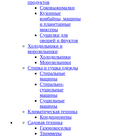
продуктов
Соковыжималки
Кухонные
комбайны, машины
и планетарные
миксеры
Сушилки для
овощей и фруктов
Холодильники и
морозильники
Холодильники
Морозильники
Стирка и сушка одежды
Стиральные
машины
Стирально-
сушильные
машины
Сушильные
машины
Климатическая техника
Кондиционеры
Садовая техника
Газонокосилки
Триммеры