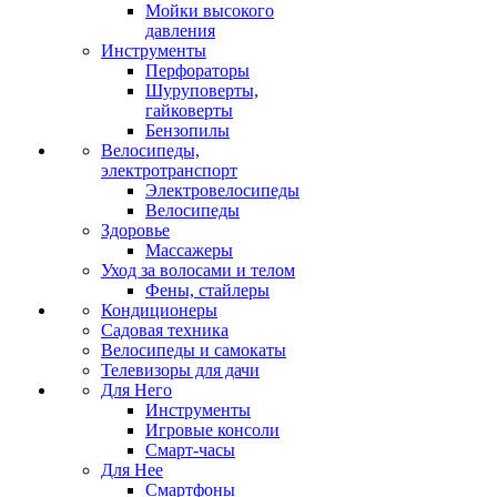
Мойки высокого
давления
Инструменты
Перфораторы
Шуруповерты,
гайковерты
Бензопилы
Велосипеды,
электротранспорт
Электровелосипеды
Велосипеды
Здоровье
Массажеры
Уход за волосами и телом
Фены, стайлеры
Кондиционеры
Садовая техника
Велосипеды и самокаты
Телевизоры для дачи
Для Него
Инструменты
Игровые консоли
Смарт-часы
Для Нее
Смартфоны