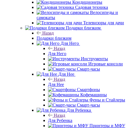
Кондиционеры
Садовая техника
Велосипеды и
самокаты
Телевизоры для дачи
Подарки близким
Назад
Подарки близким
Для Него
Назад
Для Него
Инструменты
Игровые консоли
Смарт-часы
Для Нее
Назад
Для Нее
Смартфоны
Кофемашины
Фены и Стайлеры
Смарт-часы
Для Ребенка
Назад
Для Ребенка
Принтеры и МФУ