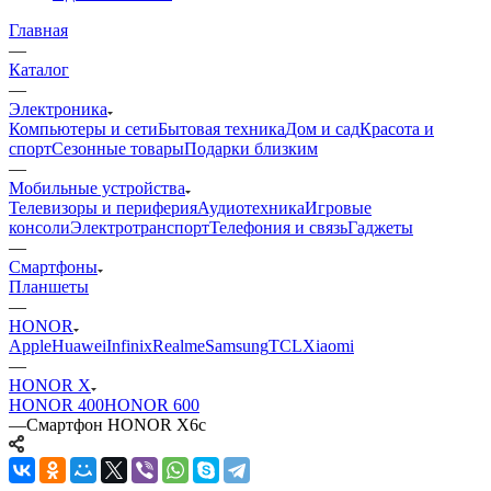
Главная
—
Каталог
—
Электроника
Компьютеры и сети
Бытовая техника
Дом и сад
Красота и
спорт
Сезонные товары
Подарки близким
—
Мобильные устройства
Телевизоры и периферия
Аудиотехника
Игровые
консоли
Электротранспорт
Телефония и связь
Гаджеты
—
Смартфоны
Планшеты
—
HONOR
Apple
Huawei
Infinix
Realme
Samsung
TCL
Xiaomi
—
HONOR X
HONOR 400
HONOR 600
—
Смартфон HONOR X6с