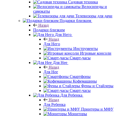
Садовая техника
Велосипеды и
самокаты
Телевизоры для дачи
Подарки близким
Назад
Подарки близким
Для Него
Назад
Для Него
Инструменты
Игровые консоли
Смарт-часы
Для Нее
Назад
Для Нее
Смартфоны
Кофемашины
Фены и Стайлеры
Смарт-часы
Для Ребенка
Назад
Для Ребенка
Принтеры и МФУ
Мониторы