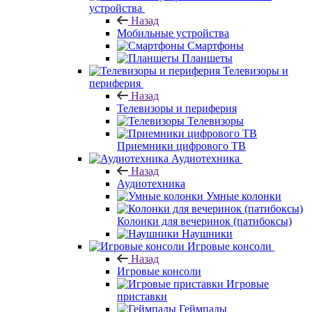
устройства
Назад
Мобильные устройства
Смартфоны
Планшеты
Телевизоры и
периферия
Назад
Телевизоры и периферия
Телевизоры
Приемники цифрового ТВ
Аудиотехника
Назад
Аудиотехника
Умные колонки
Колонки для вечеринок (патибоксы)
Наушники
Игровые консоли
Назад
Игровые консоли
Игровые
приставки
Геймпады