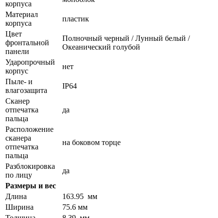
корпуса
Материал
пластик
корпуса
Цвет
Полночный черный / Лунный белый /
фронтальной
Океанический голубой
панели
Ударопрочный
нет
корпус
Пыле- и
IP64
влагозащита
Сканер
отпечатка
да
пальца
Расположение
сканера
на боковом торце
отпечатка
пальца
Разблокировка
да
по лицу
Размеры и вес
Длина
163.95 мм
Ширина
75.6 мм
Толщина
8.39 мм