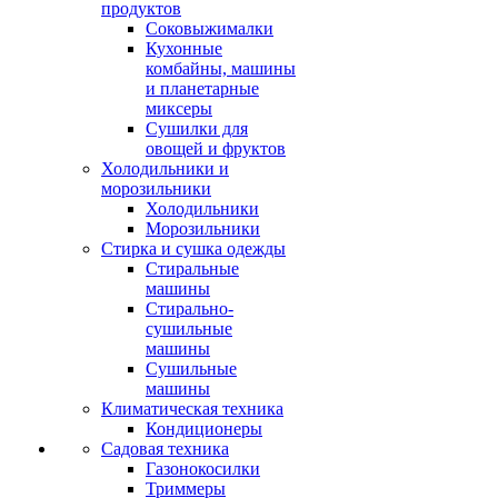
продуктов
Соковыжималки
Кухонные
комбайны, машины
и планетарные
миксеры
Сушилки для
овощей и фруктов
Холодильники и
морозильники
Холодильники
Морозильники
Стирка и сушка одежды
Стиральные
машины
Стирально-
сушильные
машины
Сушильные
машины
Климатическая техника
Кондиционеры
Садовая техника
Газонокосилки
Триммеры