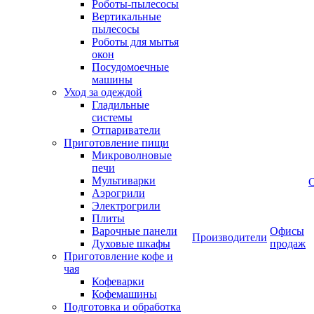
Роботы-пылесосы
Вертикальные
пылесосы
Роботы для мытья
окон
Посудомоечные
машины
Уход за одеждой
Гладильные
системы
Отпариватели
Приготовление пищи
Микроволновые
печи
Мультиварки
Аэрогрили
Электрогрили
Плиты
Варочные панели
Офисы
Производители
Духовые шкафы
продаж
Приготовление кофе и
чая
Кофеварки
Кофемашины
Подготовка и обработка