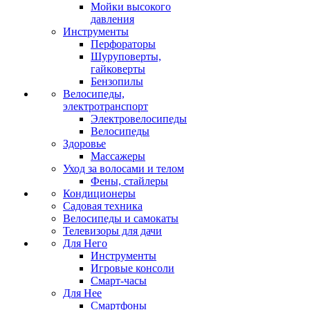
Мойки высокого
давления
Инструменты
Перфораторы
Шуруповерты,
гайковерты
Бензопилы
Велосипеды,
электротранспорт
Электровелосипеды
Велосипеды
Здоровье
Массажеры
Уход за волосами и телом
Фены, стайлеры
Кондиционеры
Садовая техника
Велосипеды и самокаты
Телевизоры для дачи
Для Него
Инструменты
Игровые консоли
Смарт-часы
Для Нее
Смартфоны