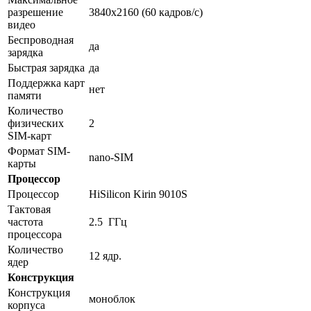
разрешение
3840x2160 (60 кадров/с)
видео
Беспроводная
да
зарядка
Быстрая зарядка
да
Поддержка карт
нет
памяти
Количество
физических
2
SIM-карт
Формат SIM-
nano-SIM
карты
Процессор
Процессор
HiSilicon Kirin 9010S
Тактовая
частота
2.5 ГГц
процессора
Количество
12 ядр.
ядер
Конструкция
Конструкция
моноблок
корпуса