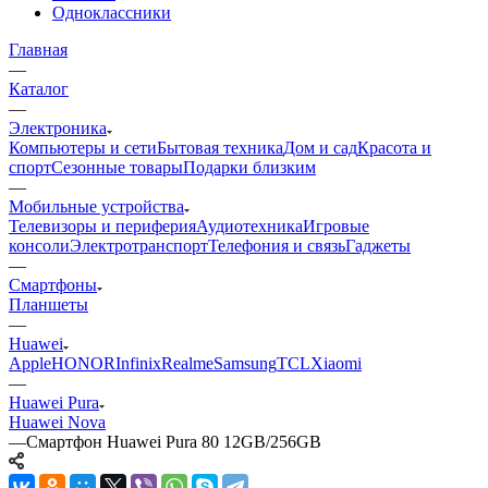
Одноклассники
Главная
—
Каталог
—
Электроника
Компьютеры и сети
Бытовая техника
Дом и сад
Красота и
спорт
Сезонные товары
Подарки близким
—
Мобильные устройства
Телевизоры и периферия
Аудиотехника
Игровые
консоли
Электротранспорт
Телефония и связь
Гаджеты
—
Смартфоны
Планшеты
—
Huawei
Apple
HONOR
Infinix
Realme
Samsung
TCL
Xiaomi
—
Huawei Pura
Huawei Nova
—
Смартфон Huawei Pura 80 12GB/256GB