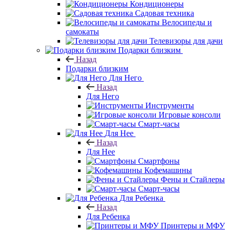
Кондиционеры
Садовая техника
Велосипеды и
самокаты
Телевизоры для дачи
Подарки близким
Назад
Подарки близким
Для Него
Назад
Для Него
Инструменты
Игровые консоли
Смарт-часы
Для Нее
Назад
Для Нее
Смартфоны
Кофемашины
Фены и Стайлеры
Смарт-часы
Для Ребенка
Назад
Для Ребенка
Принтеры и МФУ