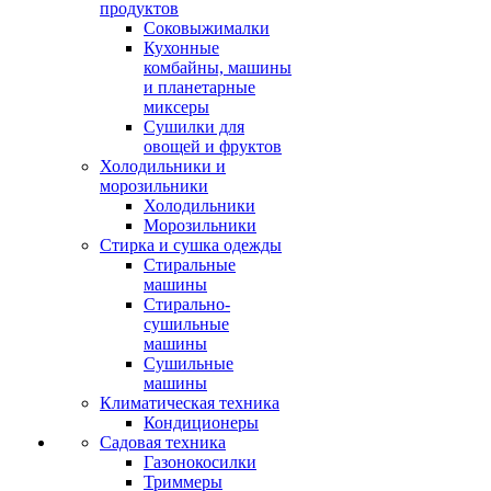
продуктов
Соковыжималки
Кухонные
комбайны, машины
и планетарные
миксеры
Сушилки для
овощей и фруктов
Холодильники и
морозильники
Холодильники
Морозильники
Стирка и сушка одежды
Стиральные
машины
Стирально-
сушильные
машины
Сушильные
машины
Климатическая техника
Кондиционеры
Садовая техника
Газонокосилки
Триммеры