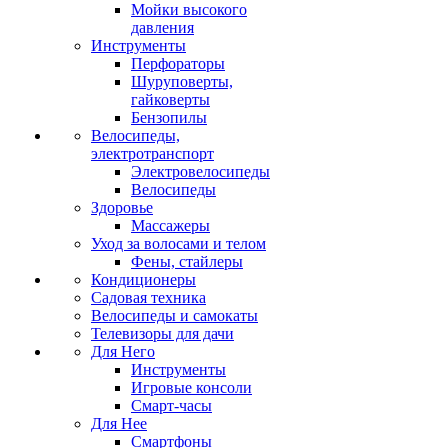
Мойки высокого
давления
Инструменты
Перфораторы
Шуруповерты,
гайковерты
Бензопилы
Велосипеды,
электротранспорт
Электровелосипеды
Велосипеды
Здоровье
Массажеры
Уход за волосами и телом
Фены, стайлеры
Кондиционеры
Садовая техника
Велосипеды и самокаты
Телевизоры для дачи
Для Него
Инструменты
Игровые консоли
Смарт-часы
Для Нее
Смартфоны