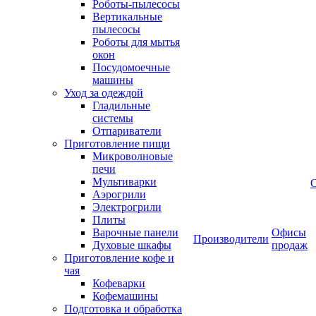
Роботы-пылесосы
Вертикальные
пылесосы
Роботы для мытья
окон
Посудомоечные
машины
Уход за одеждой
Гладильные
системы
Отпариватели
Приготовление пищи
Микроволновые
печи
Мультиварки
Аэрогрили
Электрогрили
Плиты
Варочные панели
Офисы
Производители
Духовые шкафы
продаж
Приготовление кофе и
чая
Кофеварки
Кофемашины
Подготовка и обработка