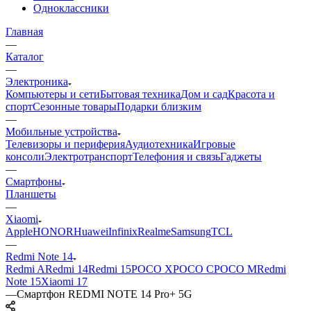
Одноклассники
Главная
—
Каталог
—
Электроника
Компьютеры и сети
Бытовая техника
Дом и сад
Красота и
спорт
Сезонные товары
Подарки близким
—
Мобильные устройства
Телевизоры и периферия
Аудиотехника
Игровые
консоли
Электротранспорт
Телефония и связь
Гаджеты
—
Смартфоны
Планшеты
—
Xiaomi
Apple
HONOR
Huawei
Infinix
Realme
Samsung
TCL
—
Redmi Note 14
Redmi A
Redmi 14
Redmi 15
POCO X
POCO C
POCO M
Redmi
Note 15
Xiaomi 17
—
Смартфон REDMI NOTE 14 Pro+ 5G