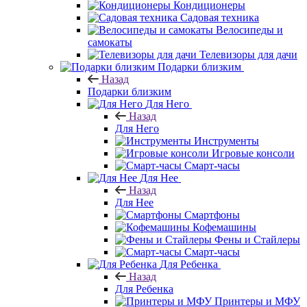
Кондиционеры
Садовая техника
Велосипеды и
самокаты
Телевизоры для дачи
Подарки близким
Назад
Подарки близким
Для Него
Назад
Для Него
Инструменты
Игровые консоли
Смарт-часы
Для Нее
Назад
Для Нее
Смартфоны
Кофемашины
Фены и Стайлеры
Смарт-часы
Для Ребенка
Назад
Для Ребенка
Принтеры и МФУ