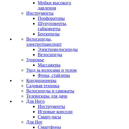
Мойки высокого
давления
Инструменты
Перфораторы
Шуруповерты,
гайковерты
Бензопилы
Велосипеды,
электротранспорт
Электровелосипеды
Велосипеды
Здоровье
Массажеры
Уход за волосами и телом
Фены, стайлеры
Кондиционеры
Садовая техника
Велосипеды и самокаты
Телевизоры для дачи
Для Него
Инструменты
Игровые консоли
Смарт-часы
Для Нее
Смартфоны