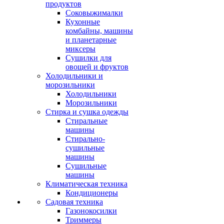
продуктов
Соковыжималки
Кухонные
комбайны, машины
и планетарные
миксеры
Сушилки для
овощей и фруктов
Холодильники и
морозильники
Холодильники
Морозильники
Стирка и сушка одежды
Стиральные
машины
Стирально-
сушильные
машины
Сушильные
машины
Климатическая техника
Кондиционеры
Садовая техника
Газонокосилки
Триммеры